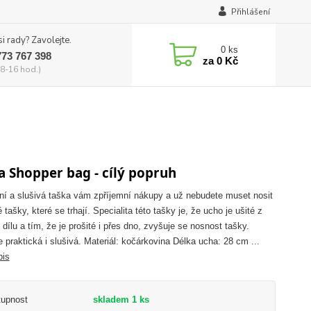
Přihlášení
si rady? Zavolejte.
0
ks
773 767 398
za
0 Kč
8-16 hod.)
a Shopper bag - cílý popruh
lní a slušivá taška vám zpříjemní nákupy a už nebudete muset nosit
é tašky, které se trhají. Specialita této tašky je, že ucho je ušité z
 dílu a tím, že je prošité i přes dno, zvyšuje se nosnost tašky.
e praktická i slušivá. Materiál: kočárkovina Délka ucha: 28 cm ...
pis
tupnost
skladem 1 ks