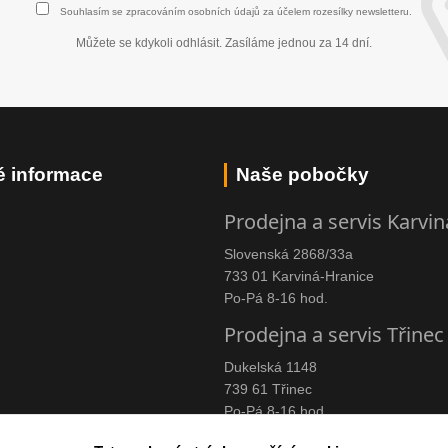
Souhlasím se
zpracováním osobních údajů
za účelem rozesílky newsletteru.
Můžete se kdykoli odhlásit. Zasíláme jednou za 14 dní.
é informace
Naše pobočky
Prodejna a servis Karvin
Slovenská 2868/33a
733 01 Karviná-Hranice
Po-Pá 8-16 hod.
Prodejna a servis Třinec
Dukelská 1148
739 61 Třinec
Po-Pá 8-16 hod.