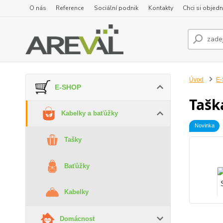
O nás
Reference
Sociální podnik
Kontakty
Chci si objedn
Úvod
E
E-SHOP
Tašk
Kabelky a baťůžky
Novinka
Tašky
Baťůžky
Kabelky
Domácnost