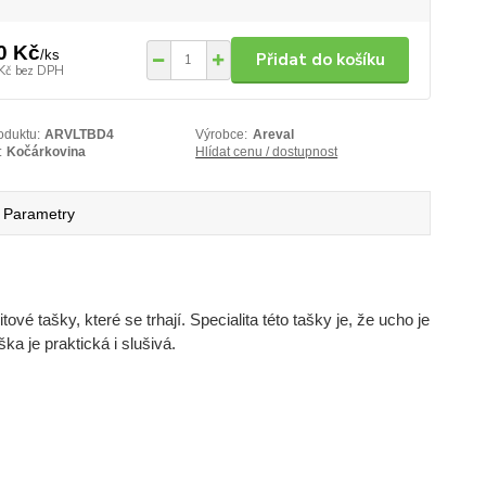
0 Kč
/
ks
Přidat do košíku
Kč
bez DPH
oduktu:
ARVLTBD4
Výrobce:
Areval
:
Kočárkovina
Hlídat cenu / dostupnost
Parametry
vé tašky, které se trhají. Specialita této tašky je, že ucho je
ška je praktická i slušivá.