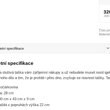
32
264 
Číslo pr
Materiál
tní specifikace
tní specifikace
 a slušivá taška vám zpříjemní nákupy a už nebudete muset nosit igelito
dnoho dílu a tím, že je prošité i přes dno, zvyšuje se nosnost tašky. Ta
kočárkovina
a: 28 cm
30 cm x 43 cm x 9 cm
ašitá v popruhách výška 22 cm