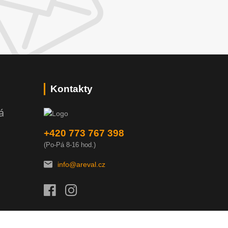
Kontakty
á
+420 773 767 398
(Po-Pá 8-16 hod.)
info@areval.cz