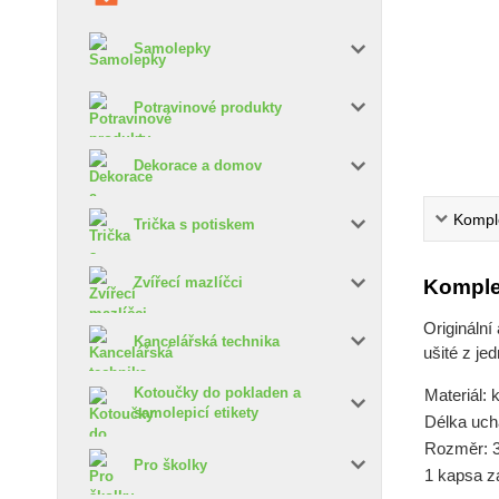
Samolepky
Potravinové produkty
Dekorace a domov
Komple
Trička s potiskem
Zvířecí mazlíčci
Komple
Originální
Kancelářská technika
ušité z je
Kotoučky do pokladen a
Materiál: 
samolepicí etikety
Délka uch
Rozměr: 
Pro školky
1 kapsa z