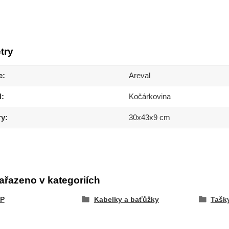
try
e
Areval
l
Kočárkovina
ry
30x43x9 cm
ařazeno v kategoriích
P
Kabelky a baťůžky
Tašk