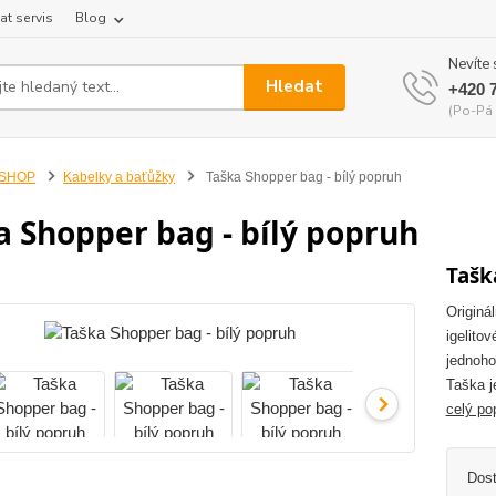
at servis
Blog
Nevíte 
Hledat
+420 
(Po-Pá 
-SHOP
Kabelky a baťůžky
Taška Shopper bag - bílý popruh
a Shopper bag - bílý popruh
Tašk
Originá
igelitov
jednoho
Taška j
celý po
Dos