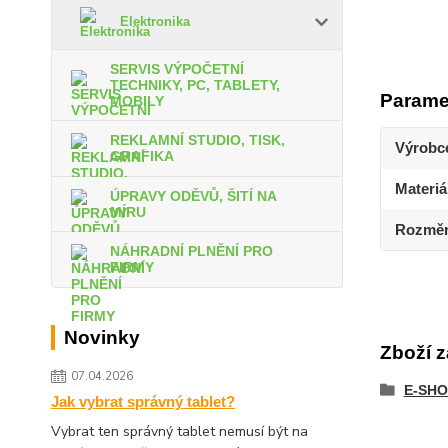
Elektronika
SERVIS VÝPOČETNÍ
TECHNIKY, PC, TABLETY,
Parame
MOBILY
REKLAMNÍ STUDIO, TISK,
Výrobc
GRAFIKA
Materiá
ÚPRAVY ODĚVŮ, ŠITÍ NA
MÍRU
Rozmě
NÁHRADNÍ PLNĚNÍ PRO
FIRMY
Novinky
Zboží z
07.04.2026
E-SHO
Jak vybrat správný tablet?
Vybrat ten správný tablet nemusí být na