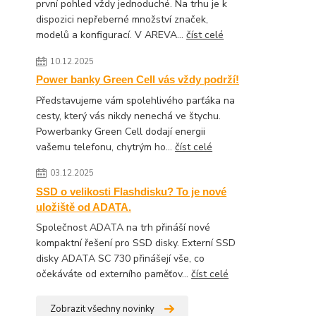
první pohled vždy jednoduché. Na trhu je k
dispozici nepřeberné množství značek,
modelů a konfigurací. V AREVA...
číst celé
10.12.2025
Power banky Green Cell vás vždy podrží!
Představujeme vám spolehlivého parťáka na
cesty, který vás nikdy nenechá ve štychu.
Powerbanky Green Cell dodají energii
vašemu telefonu, chytrým ho...
číst celé
03.12.2025
SSD o velikosti Flashdisku? To je nové
uložiště od ADATA.
Společnost ADATA na trh přináší nové
kompaktní řešení pro SSD disky. Externí SSD
disky ADATA SC 730 přinášejí vše, co
očekáváte od externího paměťov...
číst celé
Zobrazit všechny novinky