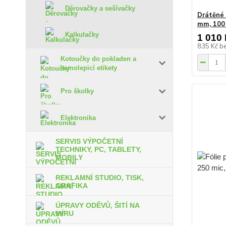
Děrovačky a sešívačky
Drátěné 
mm, 100
Kalkulačky
1 010
835 Kč
b
Kotoučky do pokladen a
samolepicí etikety
Pro školky
Elektronika
SERVIS VÝPOČETNÍ
TECHNIKY, PC, TABLETY,
MOBILY
REKLAMNÍ STUDIO, TISK,
GRAFIKA
ÚPRAVY ODĚVŮ, ŠITÍ NA
MÍRU