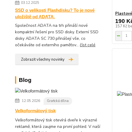
03.12.2025
SSD o velikosti Flashdisku? To je nové
Plastové
uložiště od ADATA.
190 K
Společnost ADATA na trh přináší nové
157 Kč
b
kompaktní řešení pro SSD disky. Externí SSD
disky ADATA SC 730 přinášejí vše, co
očekáváte od externího paměťov...
číst celé
Zobrazit všechny novinky
Blog
12.05.2026
Grafická dílna
Velkoformátový tisk
Velkoformátový tisk otevírá dveře k výrazné
reklamě, která zaujme na první pohled. V naší