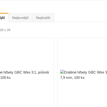
jší
Nejlevnější
Nejdražší
-24 z 24