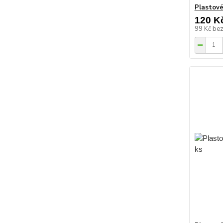
Plastové
120 K
99 Kč
be