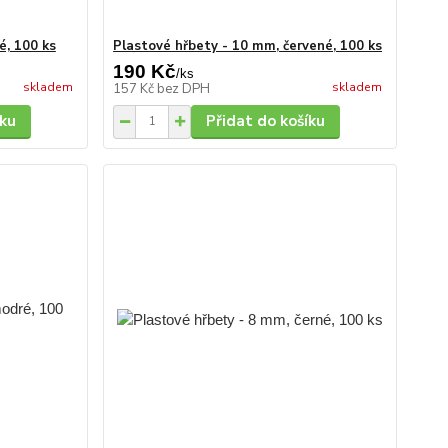
é, 100 ks
Plastové hřbety - 10 mm, červené, 100 ks
190 Kč
/
ks
skladem
skladem
157 Kč
bez DPH
íku
Přidat do košíku