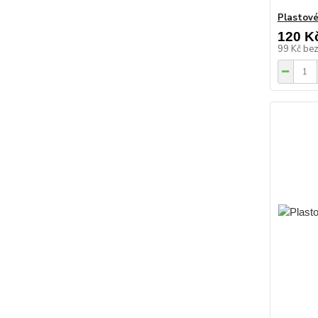
Plastové
120 K
99 Kč
be