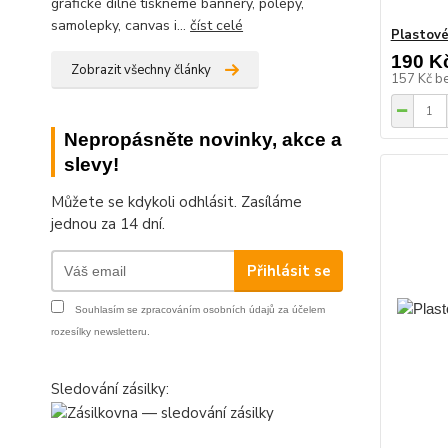
grafické dílně tiskneme bannery, polepy,
samolepky, canvas i...
číst celé
Plastové
190 K
Zobrazit všechny články
157 Kč
b
Nepropásněte novinky, akce a
slevy!
Můžete se kdykoli odhlásit. Zasíláme
jednou za 14 dní.
Přihlásit se
Souhlasím se
zpracováním osobních údajů
za účelem
rozesílky newsletteru.
Sledování zásilky: