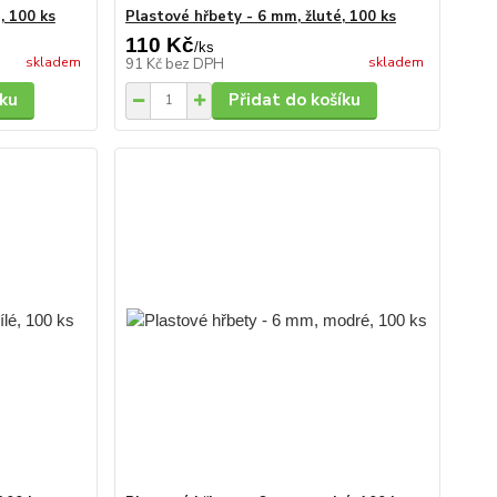
, 100 ks
Plastové hřbety - 6 mm, žluté, 100 ks
110 Kč
/
ks
skladem
skladem
91 Kč
bez DPH
íku
Přidat do košíku