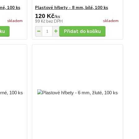
né, 100 ks
Plastové hřbety - 8 mm, bílé, 100 ks
120 Kč
/
ks
skladem
skladem
99 Kč
bez DPH
íku
Přidat do košíku