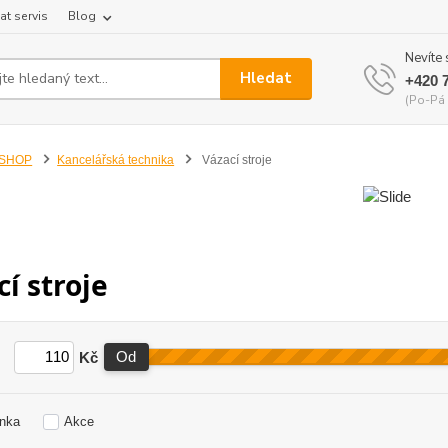
at servis
Blog
Nevíte 
Hledat
+420 
(Po-Pá 
-SHOP
Kancelářská technika
Vázací stroje
í stroje
Kč
Od
nka
Akce