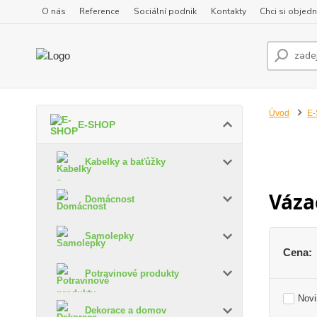
O nás
Reference
Sociální podnik
Kontakty
Chci si objedn
Úvod
E
E-SHOP
Kabelky a baťůžky
Vázac
Domácnost
Samolepky
Cena:
Potravinové produkty
Novi
Dekorace a domov