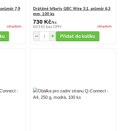
 průměr 7,9
Drátěné hřbety GBC Wire 3:1, průměr 6,3
mm, 100 ks
730 Kč
/
ks
skladem
skladem
603 Kč
bez DPH
íku
Přidat do košíku