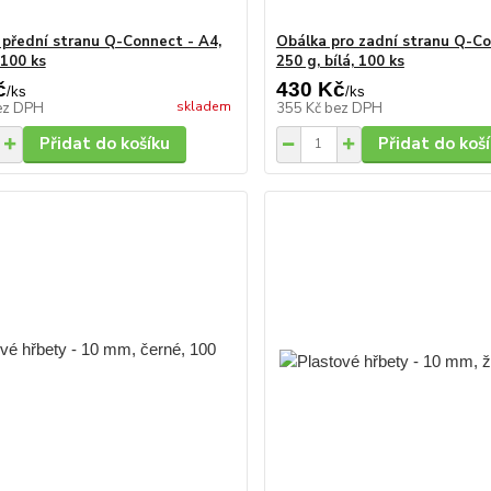
o přední stranu Q-Connect - A4,
Obálka pro zadní stranu Q-Co
 100 ks
250 g, bílá, 100 ks
č
430 Kč
/
ks
/
ks
skladem
ez DPH
355 Kč
bez DPH
Přidat do košíku
Přidat do koš