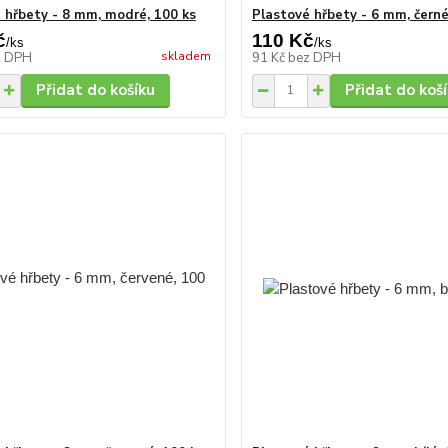
 hřbety - 8 mm, modré, 100 ks
Plastové hřbety - 6 mm, černé
č
110 Kč
/
ks
/
ks
skladem
z DPH
91 Kč
bez DPH
Přidat do košíku
Přidat do koš