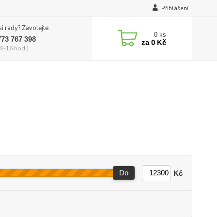
Přihlášení
si rady? Zavolejte.
0
ks
773 767 398
za
0 Kč
8-16 hod.)
Do
Kč