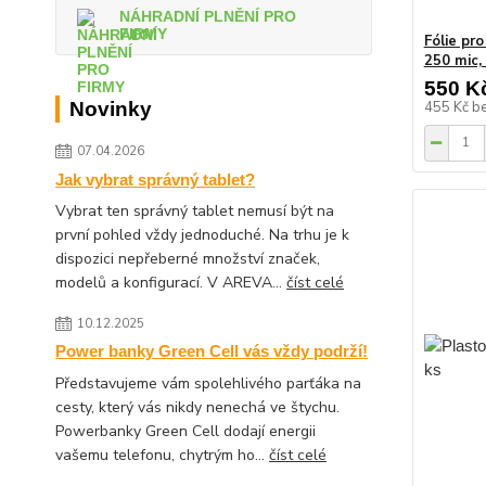
NÁHRADNÍ PLNĚNÍ PRO
FIRMY
Fólie pr
250 mic,
550 K
Novinky
455 Kč
b
07.04.2026
Jak vybrat správný tablet?
Vybrat ten správný tablet nemusí být na
první pohled vždy jednoduché. Na trhu je k
dispozici nepřeberné množství značek,
modelů a konfigurací. V AREVA...
číst celé
10.12.2025
Power banky Green Cell vás vždy podrží!
Představujeme vám spolehlivého parťáka na
cesty, který vás nikdy nenechá ve štychu.
Powerbanky Green Cell dodají energii
vašemu telefonu, chytrým ho...
číst celé