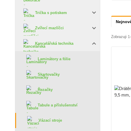
Trička s potiskem
Nejnově
Zvířecí mazlíčci
Zobrazuji 1
Kancelářská technika
Laminátory a fólie
Skartovačky
Řezačky
Tabule a příslušenství
Vázací stroje