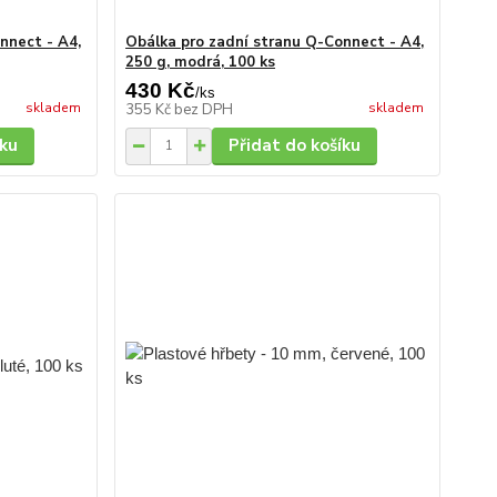
nnect - A4,
Obálka pro zadní stranu Q-Connect - A4,
250 g, modrá, 100 ks
430 Kč
/
ks
skladem
skladem
355 Kč
bez DPH
íku
Přidat do košíku