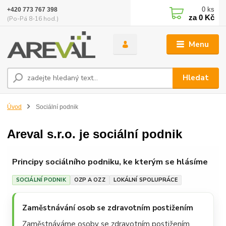
0
ks
+420 773 767 398
za
0 Kč
(Po-Pá 8-16 hod.)
Menu
Hledat
Úvod
Sociální podnik
Areval s.r.o. je sociální podnik
Principy sociálního podniku, ke kterým se hlásíme
SOCIÁLNÍ PODNIK
OZP A OZZ
LOKÁLNÍ SPOLUPRÁCE
Zaměstnávání osob se zdravotním postižením
Zaměstnáváme osoby se zdravotním postižením