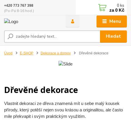
0
ks
+420 773 767 398
za
0 Kč
(Po-Pá 8-16 hod.)
Menu
Hledat
Úvod
E-SHOP
Dekorace a domov
Dřevěné dekorace
Dřevěné dekorace
Vlastnit dekoraci ze dřeva znamená mít u sebe malý kousek
přírody, který potěší nejen svou krásou a originalitou, ale často
mile překvapit i svým praktickým využitím.