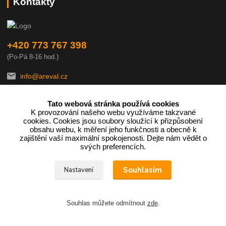
Kontakty
+420 773 767 398
(Po-Pá 8-16 hod.)
info@areval.cz
Tato webová stránka používá cookies
K provozování našeho webu využíváme takzvané
cookies. Cookies jsou soubory sloužící k přizpůsobení
obsahu webu, k měření jeho funkčnosti a obecně k
zajištění vaší maximální spokojenosti. Dejte nám vědět o
Podle zákona o evidenci tržeb je prodávající povinen vystavit
svých preferencích.
kupujícímu účtenku.
Souhlasím
Nastavení
Zároveň je povinen zaevidovat přijatou tržbu u správce daně online;
v případě technického výpadku pak nejpozději do 48 hodin.
Souhlas můžete odmítnout
zde
.
Vytvořeno na
Eshop-rychle.cz