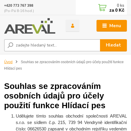
0
ks
+420 773 767 398
za
0 Kč
(Po-Pá 8-16 hod.)
Menu
Hledat
Úvod
Souhlas se zpracováním osobních údajů pro účely použití funkce
Hlídací pes
Souhlas se zpracováním
osobních údajů pro účely
použití funkce Hlídací pes
Udělujete tímto souhlas ob
chodní společnosti
AREVAL
s.r.o.
se sídlem č.p. 215, 739 94 Vendryně identifikační
číslo:
06626530
zapsané v obchodním rejstříku vedeném