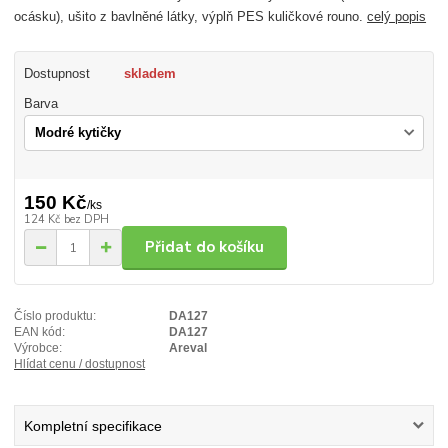
ocásku), ušito z bavlněné látky, výplň PES kuličkové rouno.
celý popis
Dostupnost
skladem
Barva
150 Kč
/
ks
124 Kč
bez DPH
Přidat do košíku
Číslo produktu:
DA127
EAN kód:
DA127
Výrobce:
Areval
Hlídat cenu / dostupnost
Kompletní specifikace