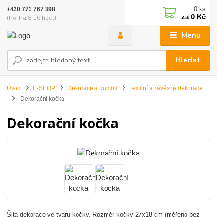
0
ks
+420 773 767 398
za
0 Kč
(Po-Pá 8-16 hod.)
Menu
Hledat
Úvod
E-SHOP
Dekorace a domov
Textilní a závěsné dekorace
Dekorační kočka
Dekorační kočka
Šitá dekorace ve tvaru kočky. Rozměr kočky 27x18 cm (měřeno bez