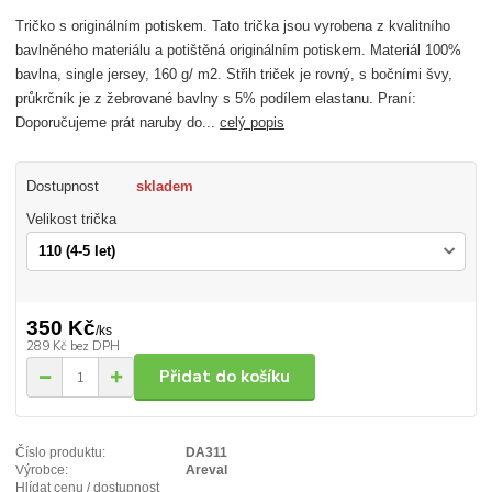
Tričko s originálním potiskem. Tato trička jsou vyrobena z kvalitního
bavlněného materiálu a potištěná originálním potiskem. Materiál 100%
bavlna, single jersey, 160 g/ m2. Střih triček je rovný, s bočními švy,
průkrčník je z žebrované bavlny s 5% podílem elastanu. Praní:
Doporučujeme prát naruby do...
celý popis
Dostupnost
skladem
Velikost trička
350 Kč
/
ks
289 Kč
bez DPH
Přidat do košíku
Číslo produktu:
DA311
Výrobce:
Areval
Hlídat cenu / dostupnost