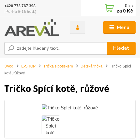
0
ks
+420 773 767 398
za
0 Kč
(Po-Pá 8-16 hod.)
Menu
Hledat
Úvod
E-SHOP
Trička s potiskem
Dětská trička
Tričko Spící
kotě, růžové
Tričko Spící kotě, růžové