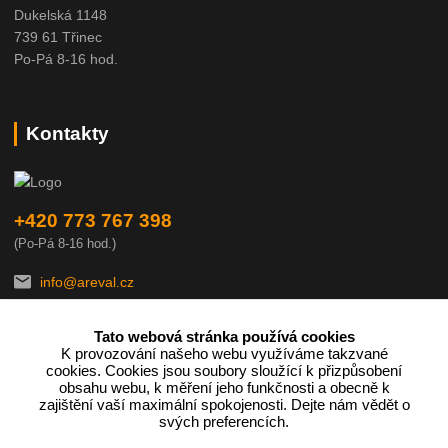
Dukelská 1148
739 61 Třinec
Po-Pá 8-16 hod.
Kontakty
+420 773 767 398
(Po-Pá 8-16 hod.)
info@areval.cz
Tato webová stránka používá cookies
K provozování našeho webu využíváme takzvané
cookies. Cookies jsou soubory sloužící k přizpůsobení
obsahu webu, k měření jeho funkčnosti a obecně k
zajištění vaší maximální spokojenosti. Dejte nám vědět o
Podle zákona o evidenci tržeb je prodávající povinen vystavit
svých preferencích.
kupujícímu účtenku.