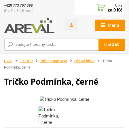
0
ks
+420 773 767 398
za
0 Kč
(Po-Pá 8-16 hod.)
Menu
Hledat
Úvod
E-SHOP
Trička s potiskem
Dětská trička
Tričko
Podmínka, černé
Tričko Podmínka, černé