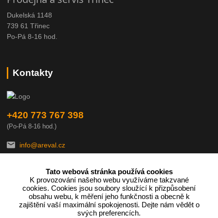
Dukelská 1148
739 61 Třinec
Po-Pá 8-16 hod.
Kontakty
+420 773 767 398
(Po-Pá 8-16 hod.)
info@areval.cz
Tato webová stránka používá cookies
K provozování našeho webu využíváme takzvané
cookies. Cookies jsou soubory sloužící k přizpůsobení
obsahu webu, k měření jeho funkčnosti a obecně k
zajištění vaší maximální spokojenosti. Dejte nám vědět o
Podle zákona o evidenci tržeb je prodávající povinen vystavit
svých preferencích.