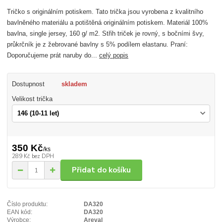
Tričko s originálním potiskem. Tato trička jsou vyrobena z kvalitního
bavlněného materiálu a potištěná originálním potiskem. Materiál 100%
bavlna, single jersey, 160 g/ m2. Střih triček je rovný, s bočními švy,
průkrčník je z žebrované bavlny s 5% podílem elastanu. Praní:
Doporučujeme prát naruby do...
celý popis
Dostupnost
skladem
Velikost trička
350 Kč
/
ks
289 Kč
bez DPH
Přidat do košíku
Číslo produktu:
DA320
EAN kód:
DA320
Výrobce:
Areval