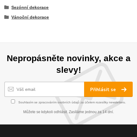
Sezónní dekorace
Vánoční dekorace
Nepropásněte novinky, akce a
slevy!
Přihlásit se
Souhlasím se
zpracováním osobních údajů
za účelem rozesílky newsletteru.
Můžete se kdykoli odhlásit. Zasíláme jednou za 14 dní.