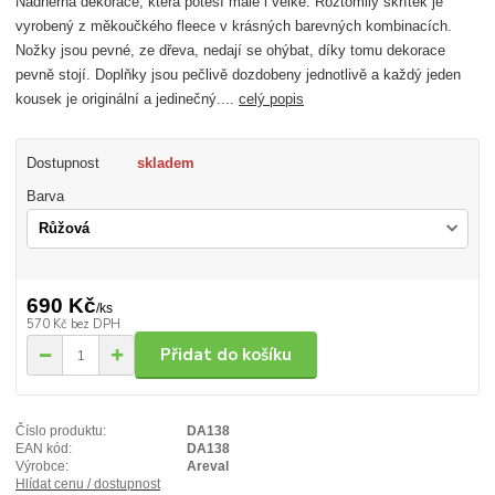
Nádherná dekorace, která potěší malé i velké. Roztomilý skřítek je
vyrobený z měkoučkého fleece v krásných barevných kombinacích.
Nožky jsou pevné, ze dřeva, nedají se ohýbat, díky tomu dekorace
pevně stojí. Doplňky jsou pečlivě dozdobeny jednotlivě a každý jeden
kousek je originální a jedinečný....
celý popis
Dostupnost
skladem
Barva
690 Kč
/
ks
570 Kč
bez DPH
Přidat do košíku
Číslo produktu:
DA138
EAN kód:
DA138
Výrobce:
Areval
Hlídat cenu / dostupnost