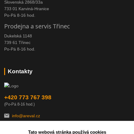
Slovenská 2868/33a
733 01 Karviná-Hranice
Po-Pá 8-16 hod.
Prodejna a servis Třinec
Dukelská 1148
739 61 Třinec
Po-Pá 8-16 hod.
Kontakty
+420 773 767 398
(Po-Pá 8-16 hod.)
info@areval.cz
Tato webová stránka používá cookies