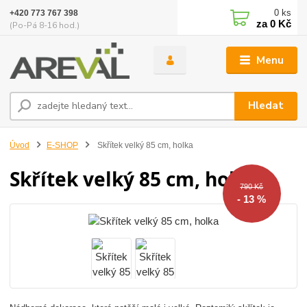
0
ks
+420 773 767 398
za
0 Kč
(Po-Pá 8-16 hod.)
Menu
Hledat
Úvod
E-SHOP
Skřítek velký 85 cm, holka
Skřítek velký 85 cm, holka
790 Kč
- 13 %