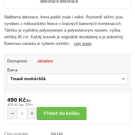
Nádherná dekorace, která potěší malé i velké. Roztomilí skřítci jsou
vyrobeni z měkoučkého fleece v krásných barevných kombinacích.
Tělíčko je vyplněno polystyrenem a polyesterovým rounem, výška
skřítka 45 cm. Každý kousek je originálně dozdobený a je jedinečný.
Barevnou variantu si vyberte rozklikn...
celý popis
Dostupnost
skladem
Barva
490 Kč
/
ks
405 Kč
bez DPH
Přidat do košíku
Číslo produktu:
DA140