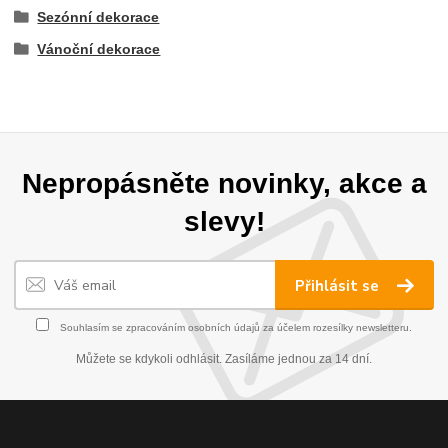
Sezónní dekorace
Vánoční dekorace
Nepropásněte novinky, akce a
slevy!
Přihlásit se
Souhlasím se
zpracováním osobních údajů
za účelem rozesílky newsletteru.
Můžete se kdykoli odhlásit. Zasíláme jednou za 14 dní.