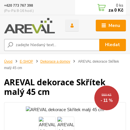
0
ks
+420 773 767 398
za
0 Kč
(Po-Pá 8-16 hod.)
Menu
Hledat
Úvod
E-SHOP
Dekorace a domov
AREVAL dekorace Skřítek
malý 45 cm
AREVAL dekorace Skřítek
malý 45 cm
550 Kč
- 11 %