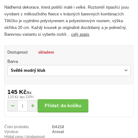
Nádherná dekorace, která potěší malé i velké. Roztomilí trpaslíci jsou
vyrobeni z měkoučkého fleece v krásných barevných kombinacích.
Tělíčko je vyplněno polystyrenem a polyesterovým rounem, výška
skřítka 20 cm. Každý kousek je originálně dozdobený a je jedinečný.
Barevnou variantu si vyberte rozkli...
celý popis
Dostupnost
skladem
Barva
145 Kč
/
ks
120 Kč
bez DPH
Přidat do košíku
Číslo produktu:
DA218
Výrobce:
Areval
Hlídat cenu / dostupnost