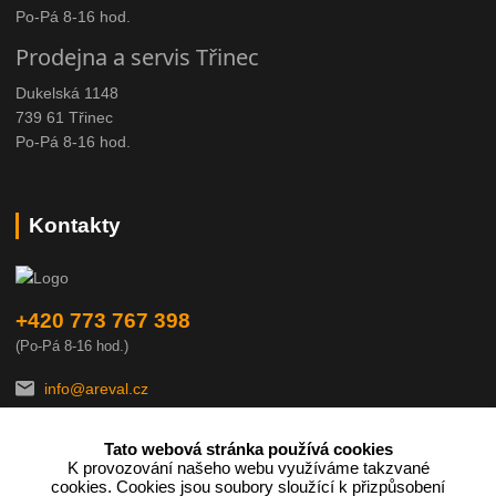
Po-Pá 8-16 hod.
Prodejna a servis Třinec
Dukelská 1148
739 61 Třinec
Po-Pá 8-16 hod.
Kontakty
+420 773 767 398
(Po-Pá 8-16 hod.)
info@areval.cz
Tato webová stránka používá cookies
K provozování našeho webu využíváme takzvané
cookies. Cookies jsou soubory sloužící k přizpůsobení