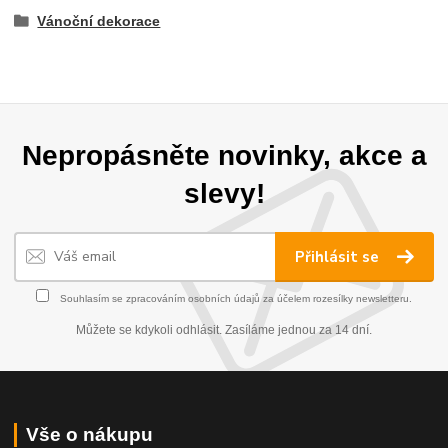
Vánoční dekorace
Nepropásněte novinky, akce a
slevy!
Přihlásit se
Souhlasím se
zpracováním osobních údajů
za účelem rozesílky newsletteru.
Můžete se kdykoli odhlásit. Zasíláme jednou za 14 dní.
Vše o nákupu