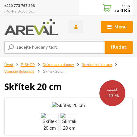
0
ks
+420 773 767 398
za
0 Kč
(Po-Pá 8-16 hod.)
Menu
Hledat
Úvod
E-SHOP
Dekorace a domov
Sezónní dekorace
Vánoční dekorace
Skřítek 20 cm
Skřítek 20 cm
175 Kč
- 17 %