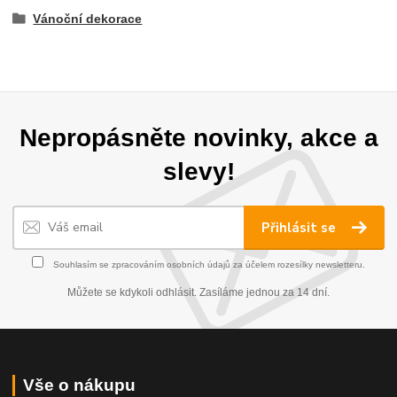
Vánoční dekorace
Nepropásněte novinky, akce a
slevy!
Přihlásit se
Souhlasím se
zpracováním osobních údajů
za účelem rozesílky newsletteru.
Můžete se kdykoli odhlásit. Zasíláme jednou za 14 dní.
Vše o nákupu