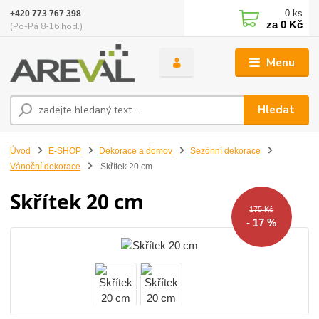
0
ks
+420 773 767 398
za
0 Kč
(Po-Pá 8-16 hod.)
Menu
Hledat
Úvod
E-SHOP
Dekorace a domov
Sezónní dekorace
Vánoční dekorace
Skřítek 20 cm
Skřítek 20 cm
175 Kč
- 17 %