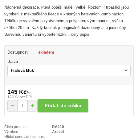
Nádherná dekorace, která potěší malé i velké. Roztomilí trpaslíci jsou
vyrobeni z měkoučkého fleece v krásných barevných kombinacích.
Tělíčko je vyplněno polystyrenem a polyesterovým rounem, výška
skřítka 20 cm. Každý kousek je originálně dozdobený a je jedinečný.
Barevnou variantu si vyberte rozkli...
celý popis
Dostupnost
skladem
Barva
145 Kč
/
ks
120 Kč
bez DPH
Přidat do košíku
Číslo produktu:
DA218
Výrobce:
Areval
Hlídat cenu / dostupnost