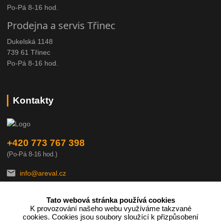
Po-Pá 8-16 hod.
Prodejna a servis Třinec
Dukelská 1148
739 61 Třinec
Po-Pá 8-16 hod.
Kontakty
+420 773 767 398
(Po-Pá 8-16 hod.)
info@areval.cz
Tato webová stránka používá cookies
K provozování našeho webu využíváme takzvané
cookies. Cookies jsou soubory sloužící k přizpůsobení