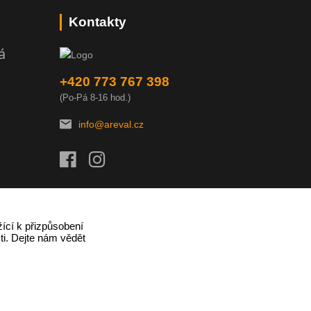
Kontakty
á
+420 773 767 398
(Po-Pá 8-16 hod.)
info@areval.cz
ící k přizpůsobení
ti. Dejte nám vědět