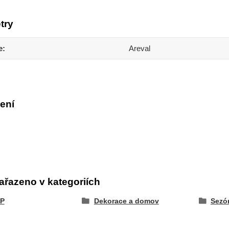
try
e
Areval
ení
ařazeno v kategoriích
P
Dekorace a domov
Sezó