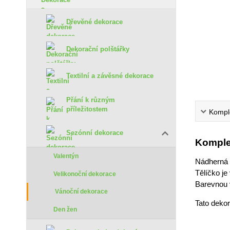
Dřevěné dekorace
Dekorační polštářky
Textilní a závěsné dekorace
Přání k různým
příležitostem
Komple
Sezónní dekorace
Komple
Valentýn
Nádherná d
Tělíčko j
Velikonoční dekorace
Barevnou v
Vánoční dekorace
Tato deko
Den žen