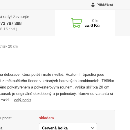
Přihlášení
si rady? Zavolejte.
0
ks
773 767 398
za
0 Kč
8-16 hod.)
řítek 20 cm
á dekorace, která potěší malé i velké. Roztomilí trpaslíci jsou
i z měkoučkého fleece v krásných barevných kombinacích. Tělíčko
něno polystyrenem a polyesterovým rounem, výška skřítka 20 cm.
ousek je originálně dozdobený a je jedinečný. Barevnou variantu si
rozkli...
celý popis
tupnost
skladem
va