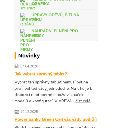
GRAFIKA
ÚPRAVY ODĚVŮ, ŠITÍ NA
MÍRU
NÁHRADNÍ PLNĚNÍ PRO
FIRMY
Novinky
07.04.2026
Jak vybrat správný tablet?
Vybrat ten správný tablet nemusí být na
první pohled vždy jednoduché. Na trhu je k
dispozici nepřeberné množství značek,
modelů a konfigurací. V AREVA...
číst celé
10.12.2025
Power banky Green Cell vás vždy podrží!
Představujeme vám spolehlivého parťáka na