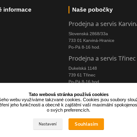
é informace
Naše pobočky
Prodejna a servis Karvin
Slovenská 2868/33a
733 01 Karviná-Hranice
Po-Pá 8-16 hod.
Prodejna a servis Třinec
Dukelská 1148
739 61 Třinec
Po-Pá 8-16 hod.
Tato webová stránka používá cookies
eho webu využíváme takzvané cookies. Cookies jsou soubory slouž
ení jeho funkčnosti a obecně k zajištění vaší maximální spokojenos
címu účtenku.
o svých preferencích.
 v případě technického výpadku pak nejpozději do 48 hodin.
Souhlasím
Nastavení