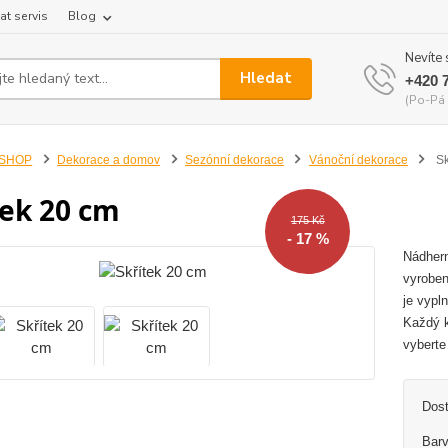
at servis
Blog
Nevíte 
Hledat
+420 
(Po-Pá 
-SHOP
Dekorace a domov
Sezónní dekorace
Vánoční dekorace
Sk
tek 20 cm
175 Kč
- 17 %
Nádhern
vyroben
je vypl
Každý k
vyberte 
Dos
Bar