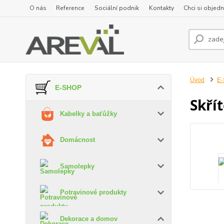
O nás
Reference
Sociální podnik
Kontakty
Chci si objedn
Úvod
E
E-SHOP
Skří
Kabelky a baťůžky
Domácnost
Samolepky
Potravinové produkty
Dekorace a domov