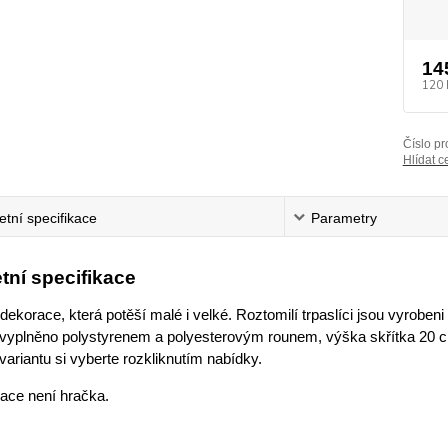
14
120 
Číslo pr
Hlídat c
tní specifikace
Parametry
tní specifikace
ekorace, která potěší malé i velké. Roztomilí trpaslíci jsou vyrob
e vyplněno polystyrenem a polyesterovým rounem, výška skřítka 20 c
ariantu si vyberte rozkliknutím nabídky.
race není hračka.