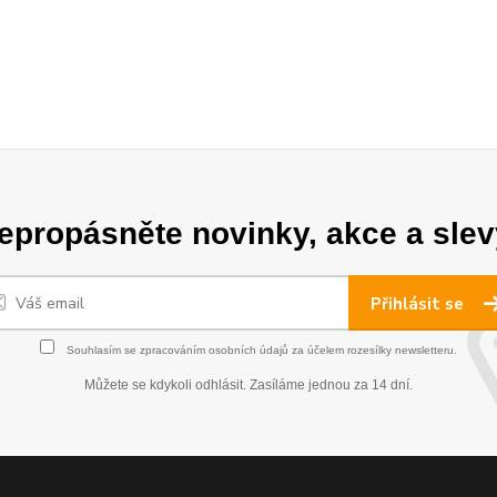
epropásněte novinky, akce a slev
Přihlásit se
Souhlasím se
zpracováním osobních údajů
za účelem rozesílky newsletteru.
Můžete se kdykoli odhlásit. Zasíláme jednou za 14 dní.