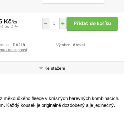
5 Kč
/
ks
Přidat do košíku
Kč
bez DPH
oduktu:
DA218
Výrobce:
Areval
enu / dostupnost
Ke stažení
eni z měkoučkého fleece v krásných barevných kombinacích.
m. Každý kousek je originálně dozdobený a je jedinečný.