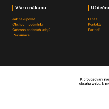
Vše o nákupu
Užitečn
Jak nakupovat
O nás
Obchodní podmínky
Kontakty
Ochrana osobních údajů
Partneři
Reklamace....
K provozování naš
obsahu webu, k měř
Podle zákona o evidenci tržeb je prodávající povinen vystavit kupují
Zároveň je povinen zaevidovat přijatou tržbu u správce daně online;