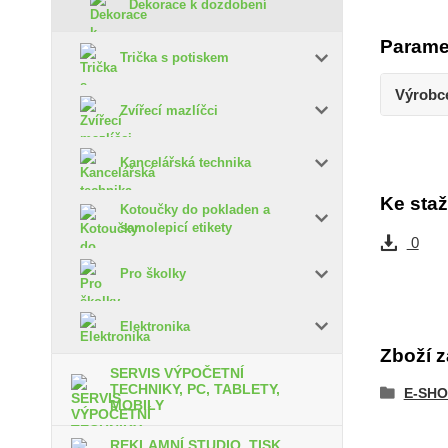
Dekorace k dozdobení
Parame
Trička s potiskem
Výrobc
Zvířecí mazlíčci
Kancelářská technika
Ke staž
Kotoučky do pokladen a
samolepicí etikety
0
Pro školky
Elektronika
Zboží z
SERVIS VÝPOČETNÍ
TECHNIKY, PC, TABLETY,
E-SHO
MOBILY
REKLAMNÍ STUDIO, TISK,