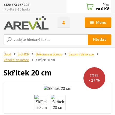
0
ks
+420 773 767 398
za
0 Kč
(Po-Pá 8-16 hod.)
Menu
Hledat
Úvod
E-SHOP
Dekorace a domov
Sezónní dekorace
Vánoční dekorace
Skřítek 20 cm
Skřítek 20 cm
175 Kč
- 17 %