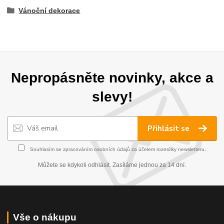
Vánoční dekorace
Nepropásněte novinky, akce a
slevy!
Přihlásit se
Souhlasím se
zpracováním osobních údajů
za účelem rozesílky newsletteru.
Můžete se kdykoli odhlásit. Zasíláme jednou za 14 dní.
Vše o nákupu