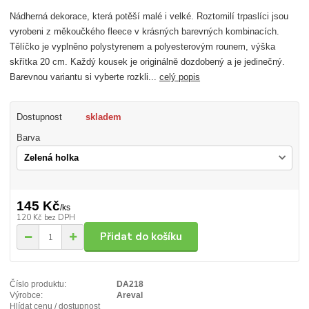
Nádherná dekorace, která potěší malé i velké. Roztomilí trpaslíci jsou
vyrobeni z měkoučkého fleece v krásných barevných kombinacích.
Tělíčko je vyplněno polystyrenem a polyesterovým rounem, výška
skřítka 20 cm. Každý kousek je originálně dozdobený a je jedinečný.
Barevnou variantu si vyberte rozkli...
celý popis
Dostupnost
skladem
Barva
145 Kč
/
ks
120 Kč
bez DPH
Přidat do košíku
Číslo produktu:
DA218
Výrobce:
Areval
Hlídat cenu / dostupnost