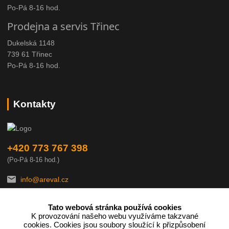
Po-Pá 8-16 hod.
Prodejna a servis Třinec
Dukelská 1148
739 61 Třinec
Po-Pá 8-16 hod.
Kontakty
+420 773 767 398
(Po-Pá 8-16 hod.)
info@areval.cz
Tato webová stránka používá cookies
K provozování našeho webu využíváme takzvané
cookies. Cookies jsou soubory sloužící k přizpůsobení