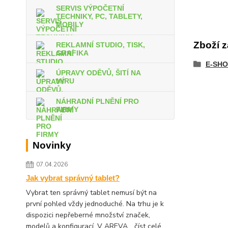
SERVIS VÝPOČETNÍ
TECHNIKY, PC, TABLETY,
MOBILY
Zboží z
REKLAMNÍ STUDIO, TISK,
GRAFIKA
E-SHO
ÚPRAVY ODĚVŮ, ŠITÍ NA
MÍRU
NÁHRADNÍ PLNĚNÍ PRO
FIRMY
Novinky
07.04.2026
Jak vybrat správný tablet?
Vybrat ten správný tablet nemusí být na
první pohled vždy jednoduché. Na trhu je k
dispozici nepřeberné množství značek,
modelů a konfigurací. V AREVA...
číst celé