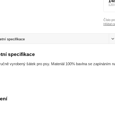
14
120 
Číslo pr
Hlídat c
tní specifikace
tní specifikace
 ručně vyrobený šátek pro psy. Materiál 100% bavlna se zapínáním n
ení