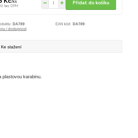
5 Kč
/
ks
Přidat do košíku
Kč
bez DPH
oduktu:
DA789
EAN kód:
DA789
enu / dostupnost
Ke stažení
a plastovou karabinu.