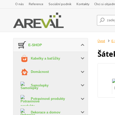
O nás
Reference
Sociální podnik
Kontakty
Chci si objedn
Úvod
E
E-SHOP
Šátek
Kabelky a baťůžky
Domácnost
Samolepky
Potravinové produkty
Dekorace a domov