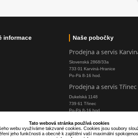
é informace
Naše pobočky
Prodejna a servis Karvin
Slovenská 2868/33a
733 01 Karviná-Hranice
Po-Pá 8-16 hod.
Prodejna a servis Třinec
Dukelská 1148
739 61 Třinec
Po-Pá 8-16 hod.
Tato webová stránka používá cookies
eho webu využíváme takzvané cookies. Cookies jsou soubory slouž
ení jeho funkčnosti a obecně k zajištění vaší maximální spokojenos