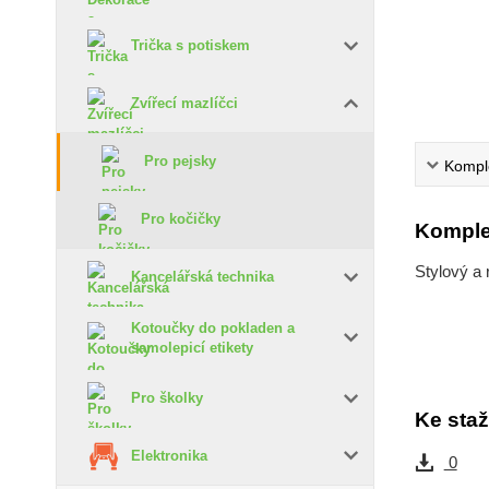
Trička s potiskem
Zvířecí mazlíčci
Pro pejsky
Komple
Pro kočičky
Komple
Stylový a
Kancelářská technika
Kotoučky do pokladen a
samolepicí etikety
Pro školky
Ke staž
Elektronika
0