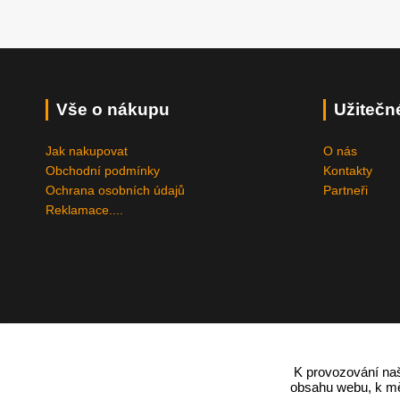
Vše o nákupu
Užitečn
Jak nakupovat
O nás
Obchodní podmínky
Kontakty
Ochrana osobních údajů
Partneři
Reklamace....
K provozování naš
obsahu webu, k měř