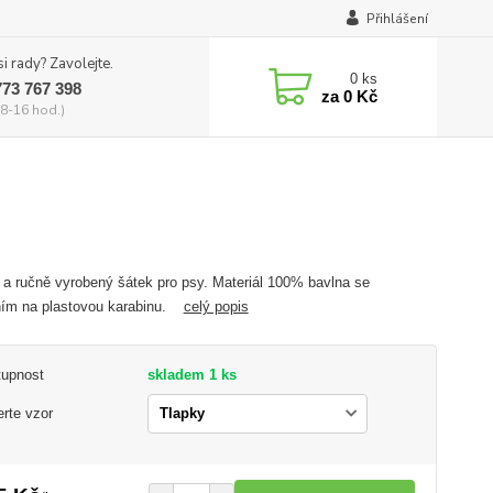
Přihlášení
si rady? Zavolejte.
0
ks
773 767 398
za
0 Kč
8-16 hod.)
 a ručně vyrobený šátek pro psy. Materiál 100% bavlna se
ním na plastovou karabinu.
celý popis
tupnost
skladem 1 ks
rte vzor