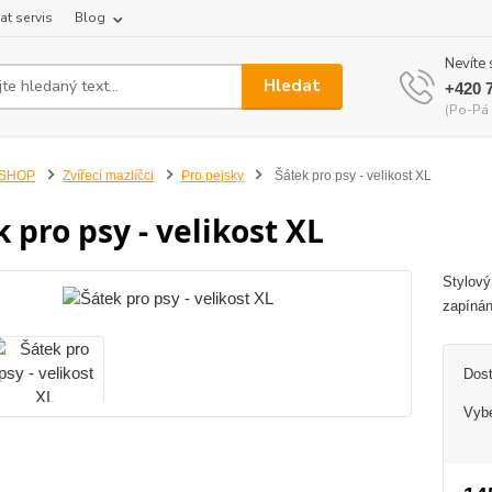
at servis
Blog
Nevíte 
Hledat
+420 
(Po-Pá 
-SHOP
Zvířecí mazlíčci
Pro pejsky
Šátek pro psy - velikost XL
 pro psy - velikost XL
Stylový
zapíná
Dos
Vybe