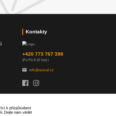
Kontakty
á
+420 773 767 398
(Po-Pá 8-16 hod.)
info@areval.cz
ící k přizpůsobení
ti. Dejte nám vědět