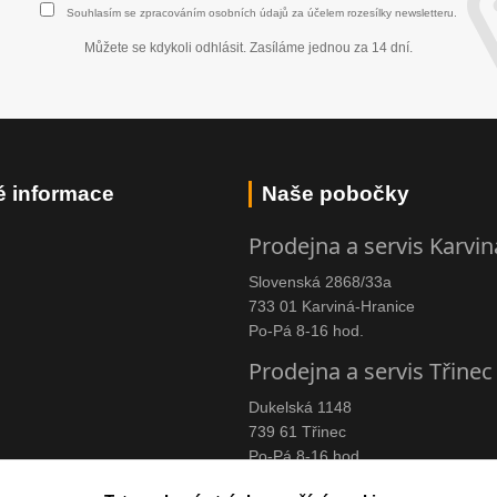
Souhlasím se
zpracováním osobních údajů
za účelem rozesílky newsletteru.
Můžete se kdykoli odhlásit. Zasíláme jednou za 14 dní.
é informace
Naše pobočky
Prodejna a servis Karvin
Slovenská 2868/33a
733 01 Karviná-Hranice
Po-Pá 8-16 hod.
Prodejna a servis Třinec
Dukelská 1148
739 61 Třinec
Po-Pá 8-16 hod.