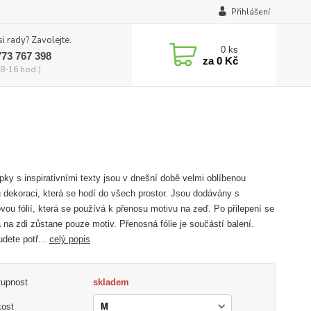
Přihlášení
si rady? Zavolejte.
0
ks
773 767 398
za
0 Kč
8-16 hod.)
ky s inspirativními texty jsou v dnešní době velmi oblíbenou
 dekoraci, která se hodí do všech prostor. Jsou dodávány s
vou fólií, která se používá k přenosu motivu na zeď. Po přilepení se
 na zdi zůstane pouze motiv. Přenosná fólie je součástí balení.
udete potř...
celý popis
tupnost
skladem
kost