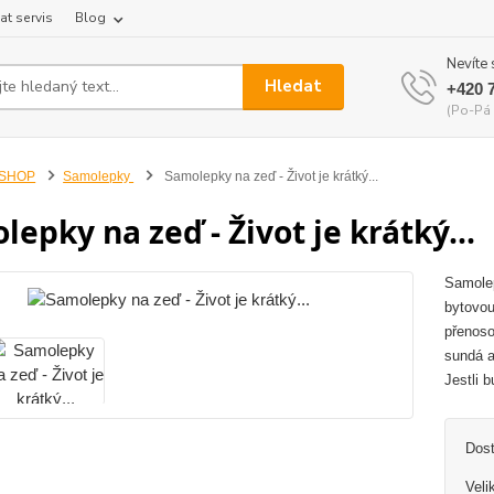
at servis
Blog
Nevíte 
Hledat
+420 
(Po-Pá 
-SHOP
Samolepky
Samolepky na zeď - Život je krátký...
epky na zeď - Život je krátký...
Samolep
bytovou
přenoso
sundá a
Jestli b
Dos
Veli