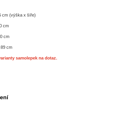
6 cm (výška x šíře)
60 cm
80 cm
x 89 cm
arianty samolepek na dotaz.
ení