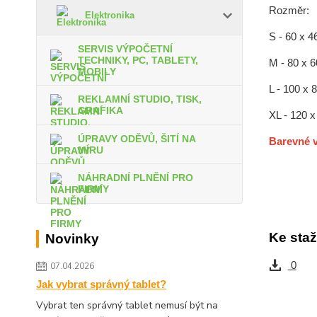
Rozměr:
Elektronika
S - 60 x 4
SERVIS VÝPOČETNÍ
TECHNIKY, PC, TABLETY,
M - 80 x 
MOBILY
L - 100 x 
REKLAMNÍ STUDIO, TISK,
GRAFIKA
XL - 120 
ÚPRAVY ODĚVŮ, ŠITÍ NA
Barevné v
MÍRU
NÁHRADNÍ PLNĚNÍ PRO
FIRMY
Ke staž
Novinky
0
07.04.2026
Jak vybrat správný tablet?
Vybrat ten správný tablet nemusí být na