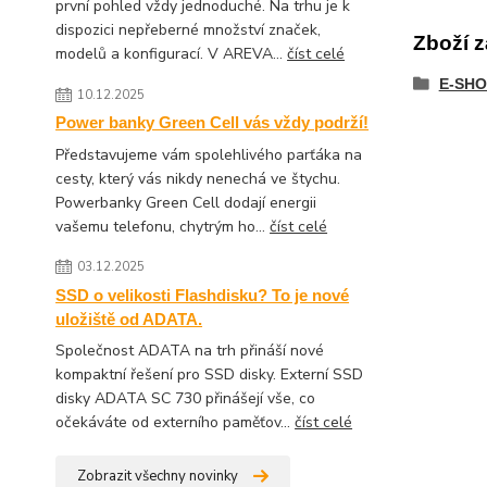
první pohled vždy jednoduché. Na trhu je k
dispozici nepřeberné množství značek,
Zboží z
modelů a konfigurací. V AREVA...
číst celé
E-SHO
10.12.2025
Power banky Green Cell vás vždy podrží!
Představujeme vám spolehlivého parťáka na
cesty, který vás nikdy nenechá ve štychu.
Powerbanky Green Cell dodají energii
vašemu telefonu, chytrým ho...
číst celé
03.12.2025
SSD o velikosti Flashdisku? To je nové
uložiště od ADATA.
Společnost ADATA na trh přináší nové
kompaktní řešení pro SSD disky. Externí SSD
disky ADATA SC 730 přinášejí vše, co
očekáváte od externího paměťov...
číst celé
Zobrazit všechny novinky