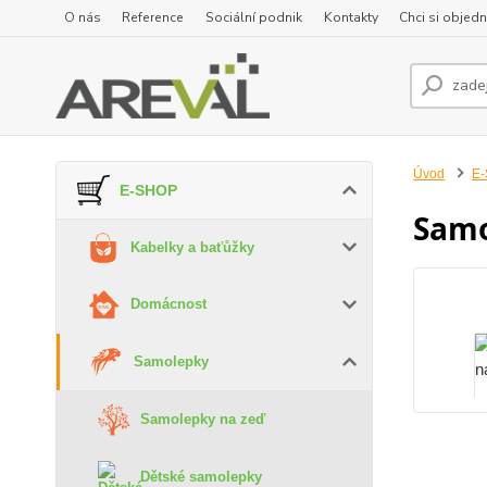
O nás
Reference
Sociální podnik
Kontakty
Chci si objedn
Úvod
E
E-SHOP
Samol
Kabelky a baťůžky
Domácnost
Samolepky
Samolepky na zeď
Dětské samolepky