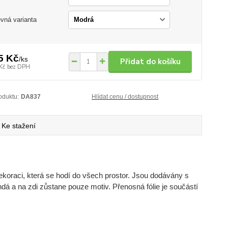
vná varianta
5 Kč
/
ks
Přidat do košíku
Kč
bez DPH
oduktu:
DA837
Hlídat cenu / dostupnost
Ke stažení
ekoraci, která se hodí do všech prostor. Jsou dodávány s
ndá a na zdi zůstane pouze motiv. Přenosná fólie je součástí