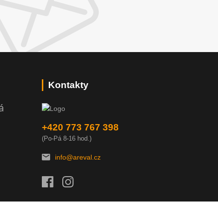
Kontakty
á
+420 773 767 398
(Po-Pá 8-16 hod.)
info@areval.cz