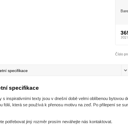
Bare
36
302 
Číslo pr
tní specifikace
tní specifikace
s inspirativními texty jsou v dnešní době velmi oblíbenou bytovou d
 fólií, která se používá k přenosu motivu na zeď. Po přilepení se su
ete potřebovat jiný rozměr prosím neváhejte nás kontaktovat.