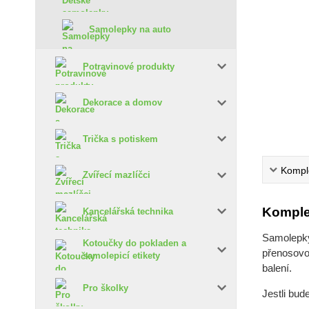
Samolepky na auto
Potravinové produkty
Dekorace a domov
Trička s potiskem
Komple
Zvířecí mazlíčci
Komple
Kancelářská technika
Samolepky 
Kotoučky do pokladen a
přenosovou
samolepicí etikety
balení.
Pro školky
Jestli bud