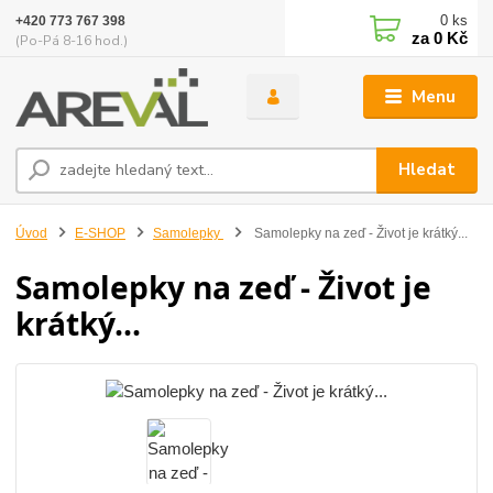
0
ks
+420 773 767 398
za
0 Kč
(Po-Pá 8-16 hod.)
Menu
Hledat
Úvod
E-SHOP
Samolepky
Samolepky na zeď - Život je krátký...
Samolepky na zeď - Život je
krátký...