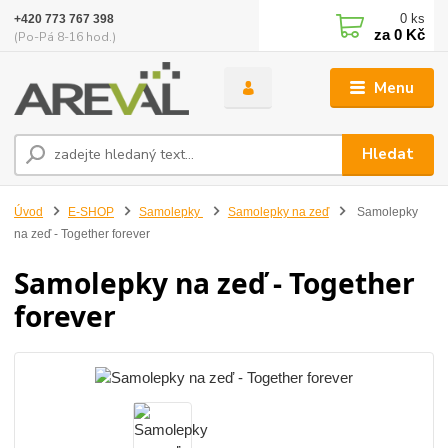
0
ks
+420 773 767 398
za
0 Kč
(Po-Pá 8-16 hod.)
Menu
Hledat
Úvod
E-SHOP
Samolepky
Samolepky na zeď
Samolepky
na zeď - Together forever
Samolepky na zeď - Together
forever