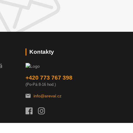
Kontakty
á
+420 773 767 398
(Po-Pá 8-16 hod.)
info@areval.cz