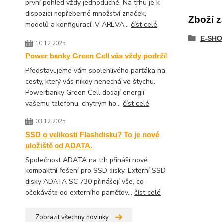
první pohled vždy jednoduché. Na trhu je k
dispozici nepřeberné množství značek,
Zboží z
modelů a konfigurací. V AREVA...
číst celé
E-SHO
10.12.2025
Power banky Green Cell vás vždy podrží!
Představujeme vám spolehlivého parťáka na
cesty, který vás nikdy nenechá ve štychu.
Powerbanky Green Cell dodají energii
vašemu telefonu, chytrým ho...
číst celé
03.12.2025
SSD o velikosti Flashdisku? To je nové
uložiště od ADATA.
Společnost ADATA na trh přináší nové
kompaktní řešení pro SSD disky. Externí SSD
disky ADATA SC 730 přinášejí vše, co
očekáváte od externího paměťov...
číst celé
Zobrazit všechny novinky