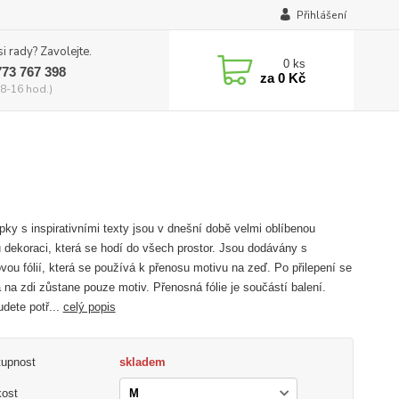
Přihlášení
si rady? Zavolejte.
0
ks
773 767 398
za
0 Kč
8-16 hod.)
ky s inspirativními texty jsou v dnešní době velmi oblíbenou
 dekoraci, která se hodí do všech prostor. Jsou dodávány s
vou fólií, která se používá k přenosu motivu na zeď. Po přilepení se
 na zdi zůstane pouze motiv. Přenosná fólie je součástí balení.
udete potř...
celý popis
tupnost
skladem
kost