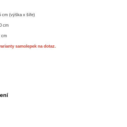
5 cm (výška x šíře)
60 cm
0 cm
arianty samolepek na dotaz.
ení