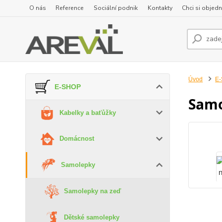
O nás
Reference
Sociální podnik
Kontakty
Chci si objedn
Úvod
E
E-SHOP
Samo
Kabelky a baťůžky
Domácnost
Samolepky
Samolepky na zeď
Dětské samolepky