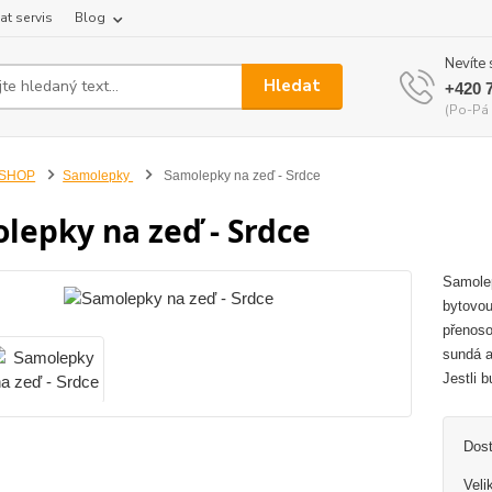
at servis
Blog
Nevíte 
Hledat
+420 
(Po-Pá 
-SHOP
Samolepky
Samolepky na zeď - Srdce
lepky na zeď - Srdce
Samolep
bytovou
přenoso
sundá a
Jestli b
Dos
Veli