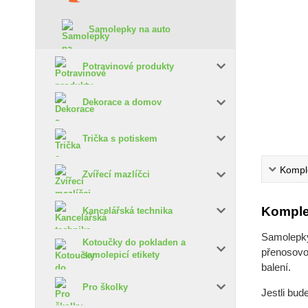
Samolepky na auto
Potravinové produkty
Dekorace a domov
Trička s potiskem
Komple
Zvířecí mazlíčci
Komple
Kancelářská technika
Samolepky 
Kotoučky do pokladen a
přenosovou
samolepicí etikety
balení.
Pro školky
Jestli bud