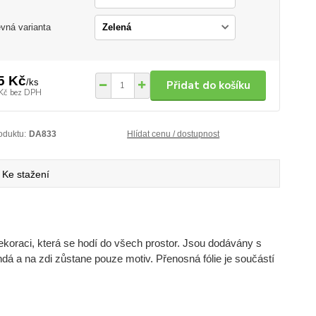
vná varianta
5 Kč
/
ks
Přidat do košíku
Kč
bez DPH
oduktu:
DA833
Hlídat cenu / dostupnost
Ke stažení
ekoraci, která se hodí do všech prostor. Jsou dodávány s
ndá a na zdi zůstane pouze motiv. Přenosná fólie je součástí