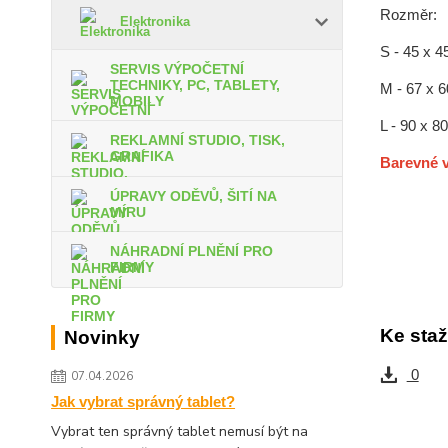
Rozměr:
Elektronika
S - 45 x 4
SERVIS VÝPOČETNÍ
TECHNIKY, PC, TABLETY,
M - 67 x 
MOBILY
L - 90 x 8
REKLAMNÍ STUDIO, TISK,
GRAFIKA
Barevné v
ÚPRAVY ODĚVŮ, ŠITÍ NA
MÍRU
NÁHRADNÍ PLNĚNÍ PRO
FIRMY
Ke staž
Novinky
0
07.04.2026
Jak vybrat správný tablet?
Vybrat ten správný tablet nemusí být na