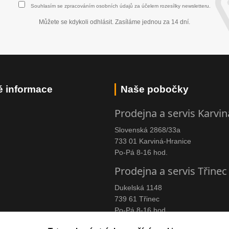
Souhlasím se
zpracováním osobních údajů
za účelem rozesílky newsletteru.
Můžete se kdykoli odhlásit. Zasíláme jednou za 14 dní.
é informace
Naše pobočky
Prodejna a servis Karvin
Slovenská 2868/33a
733 01 Karviná-Hranice
Po-Pá 8-16 hod.
Prodejna a servis Třinec
Dukelská 1148
739 61 Třinec
Po-Pá 8-16 hod.