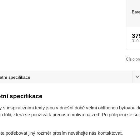
Bare
37
310 
Číslo pr
tní specifikace
tní specifikace
s inspirativními texty jsou v dnešní době velmi oblíbenou bytovou d
 fólií, která se používá k přenosu motivu na zeď. Po přilepení se su
ete potřebovat jiný rozměr prosím neváhejte nás kontaktovat.