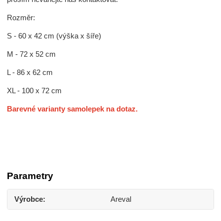
Rozměr:
S - 60 x 42 cm (výška x šíře)
M - 72 x 52 cm
L - 86 x 62 cm
XL - 100 x 72 cm
Barevné varianty samolepek na dotaz.
Parametry
Výrobce
Areval