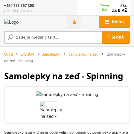
0
ks
+420 773 767 398
za
0 Kč
(Po-Pá 8-16 hod.)
Menu
Hledat
Úvod
E-SHOP
Samolepky
Samolepky na zeď
Samolepky
na zeď - Spinning
Samolepky na zeď - Spinning
Samolepky jsou v dnešní době velmi oblíbenou bytovou dekoraci, která