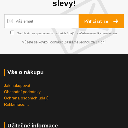
slevy!
Přihlásit se
Souhlasím se
zpracováním osobních údajů
za účelem rozesílky newsletteru.
Můžete se kdykoli odhlásit. Zasíláme jednou za 14 dní.
Vše o nákupu
Jak nakupovat
Obchodní podmínky
Ochrana osobních údajů
Reklamace....
Užitečné informace