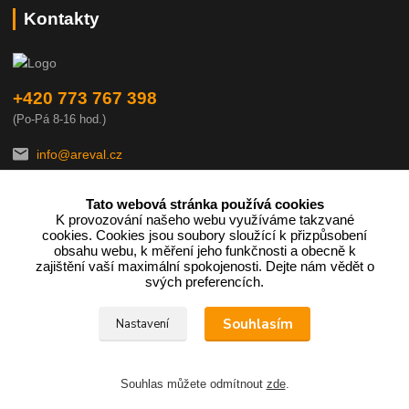
Kontakty
+420 773 767 398
(Po-Pá 8-16 hod.)
info@areval.cz
Tato webová stránka používá cookies
K provozování našeho webu využíváme takzvané
cookies. Cookies jsou soubory sloužící k přizpůsobení
obsahu webu, k měření jeho funkčnosti a obecně k
zajištění vaší maximální spokojenosti. Dejte nám vědět o
Podle zákona o evidenci tržeb je prodávající povinen vystavit
svých preferencích.
kupujícímu účtenku.
Souhlasím
Nastavení
Zároveň je povinen zaevidovat přijatou tržbu u správce daně online;
v případě technického výpadku pak nejpozději do 48 hodin.
Souhlas můžete odmítnout
zde
.
Vytvořeno na
Eshop-rychle.cz