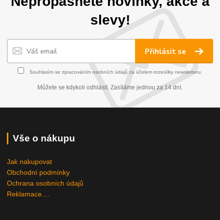
Nepropásněte novinky, akce a
slevy!
Přihlásit se
Souhlasím se
zpracováním osobních údajů
za účelem rozesílky newsletteru.
Můžete se kdykoli odhlásit. Zasíláme jednou za 14 dní.
Vše o nákupu
Jak nakupovat
Obchodní podmínky
Ochrana osobních údajů
Reklamace....