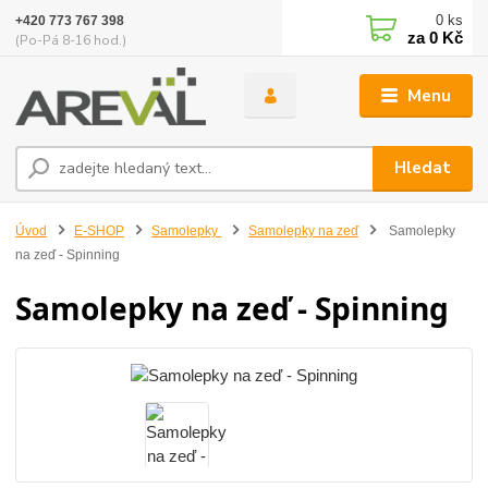
0
ks
+420 773 767 398
za
0 Kč
(Po-Pá 8-16 hod.)
Menu
Hledat
Úvod
E-SHOP
Samolepky
Samolepky na zeď
Samolepky
na zeď - Spinning
Samolepky na zeď - Spinning