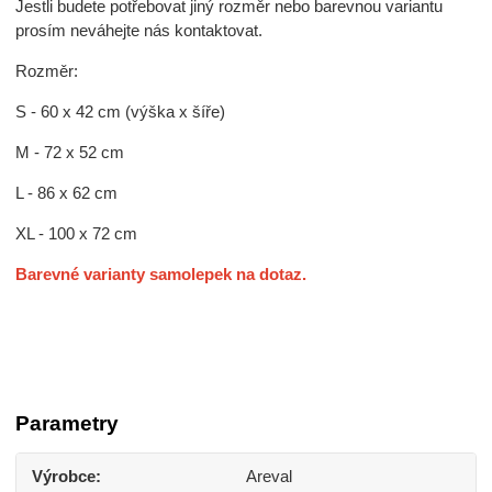
Jestli budete potřebovat jiný rozměr nebo barevnou variantu
prosím neváhejte nás kontaktovat.
Rozměr:
S - 60 x 42 cm (výška x šíře)
M - 72 x 52 cm
L - 86 x 62 cm
XL - 100 x 72 cm
Barevné varianty samolepek na dotaz.
Parametry
Výrobce
Areval