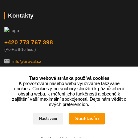
Kontakty
+420 773 767 398
(Po-Pá 8-16 hod.)
info@areval.cz
Tato webová stránka používá cookies
K provozování našeho webu využíváme takzvané
cookies. Cookies jsou soubory sloužící k přizpůsobení
obsahu webu, k měření jeho funkčnosti a obecně k
zajištění vaší maximální spokojenosti. Dejte nám vědět o
Podle zákona o evidenci tržeb je prodávající povinen vystavit
svých preferencích.
kupujícímu účtenku.
Souhlasím
Nastavení
Zároveň je povinen zaevidovat přijatou tržbu u správce daně online;
v případě technického výpadku pak nejpozději do 48 hodin.