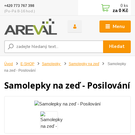
0
ks
+420 773 767 398
za
0 Kč
(Po-Pá 8-16 hod.)
Menu
Hledat
Úvod
E-SHOP
Samolepky
Samolepky na zeď
Samolepky
na zeď - Posilování
Samolepky na zeď - Posilování