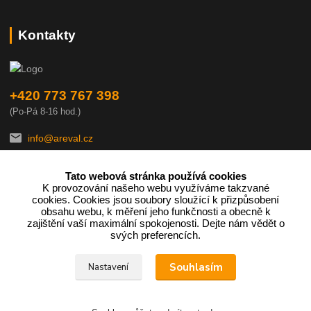
Kontakty
+420 773 767 398
(Po-Pá 8-16 hod.)
info@areval.cz
Tato webová stránka používá cookies
K provozování našeho webu využíváme takzvané
cookies. Cookies jsou soubory sloužící k přizpůsobení
obsahu webu, k měření jeho funkčnosti a obecně k
zajištění vaší maximální spokojenosti. Dejte nám vědět o
Podle zákona o evidenci tržeb je prodávající povinen vystavit
svých preferencích.
kupujícímu účtenku.
Souhlasím
Nastavení
Zároveň je povinen zaevidovat přijatou tržbu u správce daně online;
v případě technického výpadku pak nejpozději do 48 hodin.