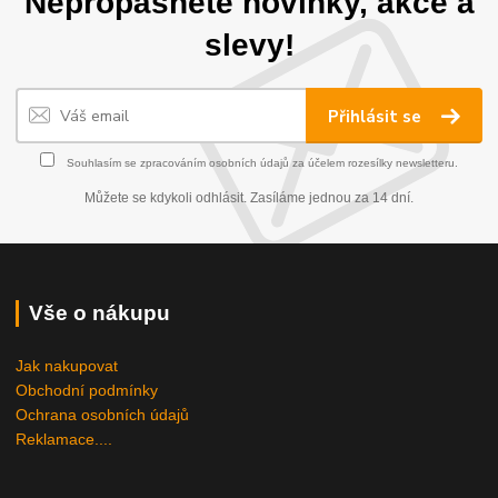
Nepropásněte novinky, akce a
slevy!
Přihlásit se
Souhlasím se
zpracováním osobních údajů
za účelem rozesílky newsletteru.
Můžete se kdykoli odhlásit. Zasíláme jednou za 14 dní.
Vše o nákupu
Jak nakupovat
Obchodní podmínky
Ochrana osobních údajů
Reklamace....