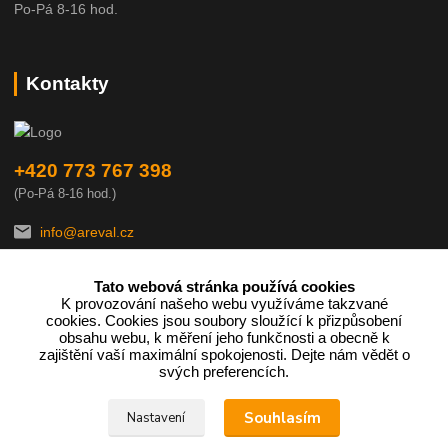
Po-Pá 8-16 hod.
Kontakty
+420 773 767 398
(Po-Pá 8-16 hod.)
info@areval.cz
Tato webová stránka používá cookies
K provozování našeho webu využíváme takzvané
cookies. Cookies jsou soubory sloužící k přizpůsobení
obsahu webu, k měření jeho funkčnosti a obecně k
zajištění vaší maximální spokojenosti. Dejte nám vědět o
Podle zákona o evidenci tržeb je prodávající povinen vystavit
svých preferencích.
kupujícímu účtenku.
Souhlasím
Nastavení
Zároveň je povinen zaevidovat přijatou tržbu u správce daně online;
v případě technického výpadku pak nejpozději do 48 hodin.