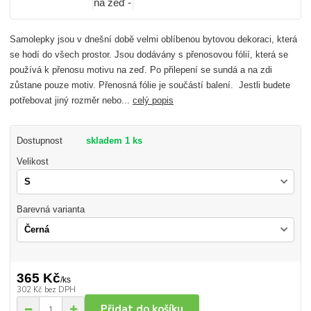
Samolepky jsou v dnešní době velmi oblíbenou bytovou dekoraci, která
se hodí do všech prostor. Jsou dodávány s přenosovou fólií, která se
používá k přenosu motivu na zeď. Po přilepení se sundá a na zdi
zůstane pouze motiv. Přenosná fólie je součástí balení. Jestli budete
potřebovat jiný rozměr nebo...
celý popis
Dostupnost
skladem 1 ks
Velikost
Barevná varianta
365 Kč
/
ks
302 Kč
bez DPH
Přidat do košíku