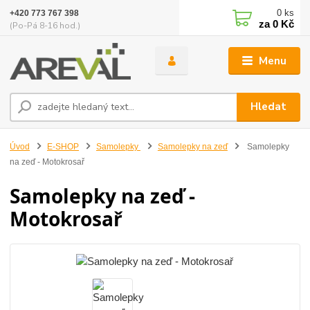
0
ks
+420 773 767 398
za
0 Kč
(Po-Pá 8-16 hod.)
Menu
Hledat
Úvod
E-SHOP
Samolepky
Samolepky na zeď
Samolepky
na zeď - Motokrosař
Samolepky na zeď -
Motokrosař