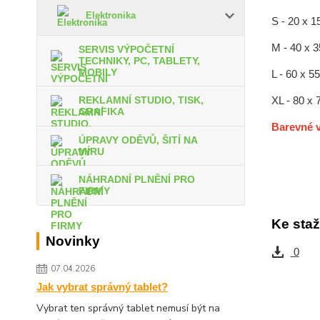
Elektronika
S - 20 x 1
M - 40 x 
SERVIS VÝPOČETNÍ
TECHNIKY, PC, TABLETY,
MOBILY
L - 60 x 5
XL - 80 x
REKLAMNÍ STUDIO, TISK,
GRAFIKA
Barevné v
ÚPRAVY ODĚVŮ, ŠITÍ NA
MÍRU
NÁHRADNÍ PLNĚNÍ PRO
FIRMY
Ke staž
Novinky
0
07.04.2026
Jak vybrat správný tablet?
Vybrat ten správný tablet nemusí být na