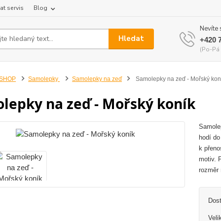
at servis
Blog
Nevíte 
Hledat
+420 
(Po-Pá 
-SHOP
Samolepky
Samolepky na zeď
Samolepky na zeď - Mořský kon
lepky na zeď - Mořský koník
Samolep
hodí do
k přeno
motiv. 
rozměr 
Dos
Veli