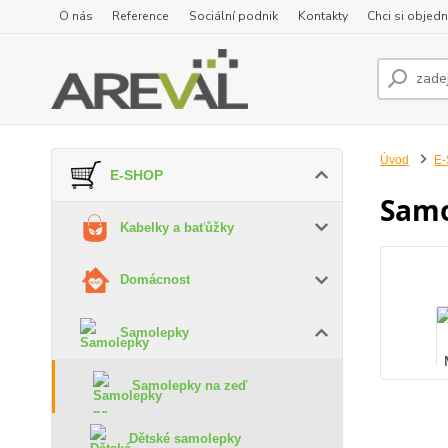
O nás
Reference
Sociální podnik
Kontakty
Chci si objedn
Úvod
E
E-SHOP
Samo
Kabelky a baťůžky
Domácnost
Samolepky
Samolepky na zeď
Dětské samolepky