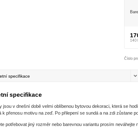
Bare
17
140 
Číslo pr
tní specifikace
tní specifikace
jsou v dnešní době velmi oblíbenou bytovou dekoraci, která se hodí 
 k přenosu motivu na zeď. Po přilepení se sundá a na zdi zůstane po
ete potřebovat jiný rozměr nebo barevnou variantu prosím neváhejte 