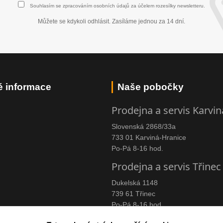
Souhlasím se
zpracováním osobních údajů
za účelem rozesílky newsletteru.
Můžete se kdykoli odhlásit. Zasíláme jednou za 14 dní.
é informace
Naše pobočky
Prodejna a servis Karvin
Slovenská 2868/33a
733 01 Karviná-Hranice
Po-Pá 8-16 hod.
Prodejna a servis Třinec
Dukelská 1148
739 61 Třinec
Po-Pá 8-16 hod.