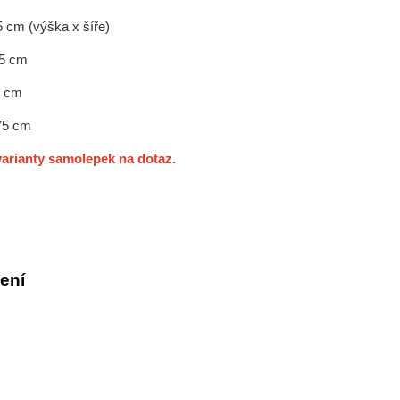
5 cm (výška x šíře)
35 cm
5 cm
 75 cm
arianty samolepek na dotaz.
ení