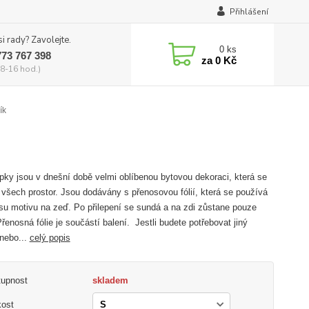
Přihlášení
si rady? Zavolejte.
0
ks
773 767 398
za
0 Kč
8-16 hod.)
ík
ky jsou v dnešní době velmi oblíbenou bytovou dekoraci, která se
 všech prostor. Jsou dodávány s přenosovou fólií, která se používá
su motivu na zeď. Po přilepení se sundá a na zdi zůstane pouze
Přenosná fólie je součástí balení. Jestli budete potřebovat jiný
nebo...
celý popis
tupnost
skladem
kost