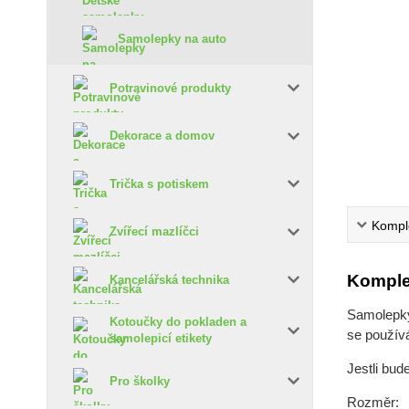
Samolepky na auto
Potravinové produkty
Dekorace a domov
Trička s potiskem
Komple
Zvířecí mazlíčci
Komple
Kancelářská technika
Samolepky 
Kotoučky do pokladen a
se používá
samolepicí etikety
Jestli bud
Pro školky
Rozměr: