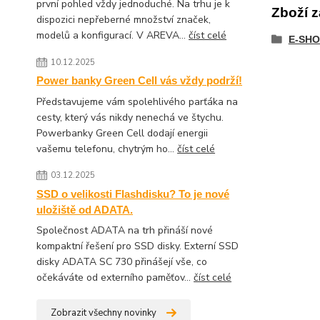
první pohled vždy jednoduché. Na trhu je k
Zboží z
dispozici nepřeberné množství značek,
modelů a konfigurací. V AREVA...
číst celé
E-SHO
10.12.2025
Power banky Green Cell vás vždy podrží!
Představujeme vám spolehlivého parťáka na
cesty, který vás nikdy nenechá ve štychu.
Powerbanky Green Cell dodají energii
vašemu telefonu, chytrým ho...
číst celé
03.12.2025
SSD o velikosti Flashdisku? To je nové
uložiště od ADATA.
Společnost ADATA na trh přináší nové
kompaktní řešení pro SSD disky. Externí SSD
disky ADATA SC 730 přinášejí vše, co
očekáváte od externího paměťov...
číst celé
Zobrazit všechny novinky