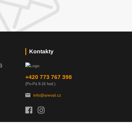
Kontakty
á
+420 773 767 398
(Po-Pá 8-16 hod.)
info@areval.cz