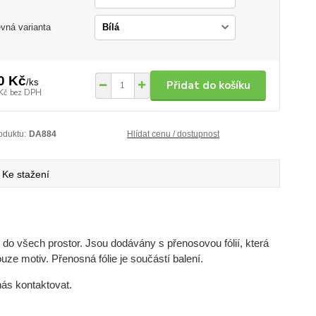
vná varianta
0 Kč
/
ks
Přidat do košíku
Kč
bez DPH
oduktu:
DA884
Hlídat cenu / dostupnost
Ke stažení
do všech prostor. Jsou dodávány s přenosovou fólií, která
uze motiv. Přenosná fólie je součástí balení.
nás kontaktovat.