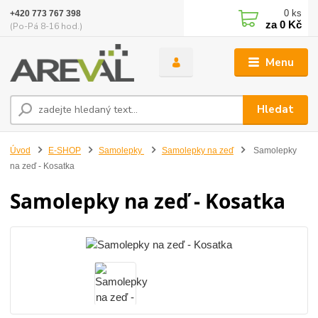
0
ks
+420 773 767 398
za
0 Kč
(Po-Pá 8-16 hod.)
Menu
Hledat
Úvod
E-SHOP
Samolepky
Samolepky na zeď
Samolepky
na zeď - Kosatka
Samolepky na zeď - Kosatka