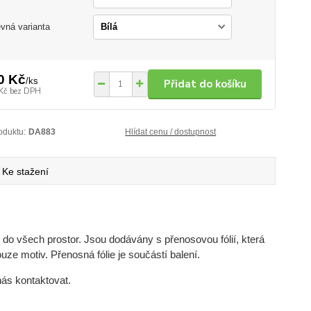
vná varianta
0 Kč
/
ks
Přidat do košíku
Kč
bez DPH
oduktu:
DA883
Hlídat cenu / dostupnost
Ke stažení
do všech prostor. Jsou dodávány s přenosovou fólií, která
uze motiv. Přenosná fólie je součástí balení.
nás kontaktovat.