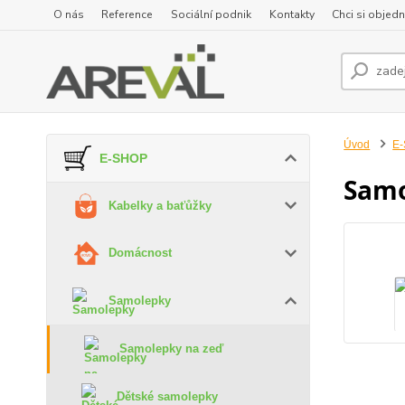
O nás
Reference
Sociální podnik
Kontakty
Chci si objedn
Úvod
E
E-SHOP
Samo
Kabelky a baťůžky
Domácnost
Samolepky
Samolepky na zeď
Dětské samolepky