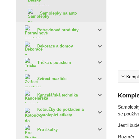
Samolepky na auto
Potravinové produkty
Dekorace a domov
Trička s potiskem
Komple
Zvířecí mazlíčci
Komple
Kancelářská technika
Samolepky 
Kotoučky do pokladen a
se používá
samolepicí etikety
Jestli bud
Pro školky
Rozměr: