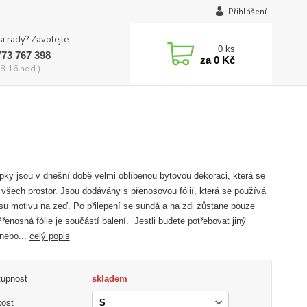
Přihlášení
si rady? Zavolejte.
0
ks
773 767 398
za
0 Kč
8-16 hod.)
ky jsou v dnešní době velmi oblíbenou bytovou dekoraci, která se
 všech prostor. Jsou dodávány s přenosovou fólií, která se používá
su motivu na zeď. Po přilepení se sundá a na zdi zůstane pouze
Přenosná fólie je součástí balení. Jestli budete potřebovat jiný
nebo...
celý popis
tupnost
skladem
kost