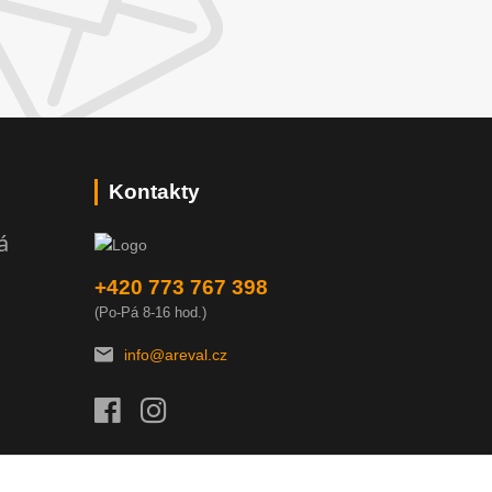
Kontakty
á
+420 773 767 398
(Po-Pá 8-16 hod.)
info@areval.cz