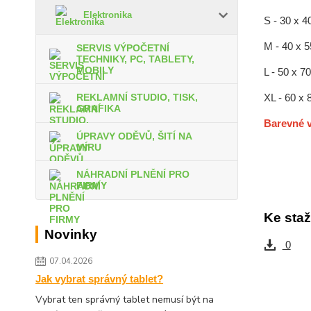
Elektronika
S - 30 x 4
M - 40 x 
SERVIS VÝPOČETNÍ
TECHNIKY, PC, TABLETY,
MOBILY
L - 50 x 7
XL - 60 x
REKLAMNÍ STUDIO, TISK,
GRAFIKA
Barevné v
ÚPRAVY ODĚVŮ, ŠITÍ NA
MÍRU
NÁHRADNÍ PLNĚNÍ PRO
FIRMY
Ke staž
Novinky
0
07.04.2026
Jak vybrat správný tablet?
Vybrat ten správný tablet nemusí být na