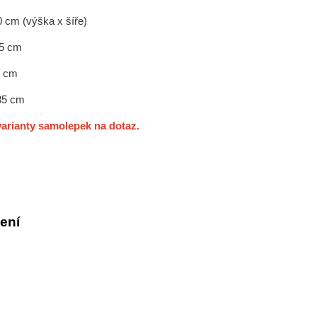
0 cm (výška x šíře)
55 cm
0 cm
 85 cm
arianty samolepek na dotaz.
ení