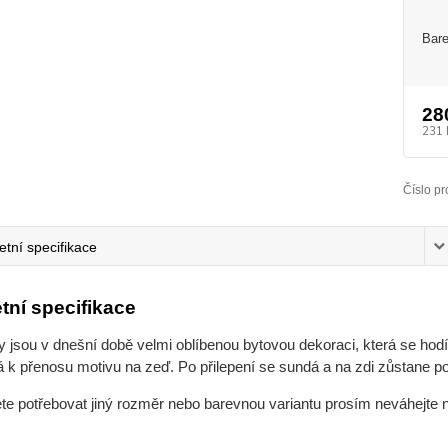
Bare
28
231 
Číslo pr
tní specifikace
tní specifikace
jsou v dnešní době velmi oblíbenou bytovou dekoraci, která se hodí 
 k přenosu motivu na zeď. Po přilepení se sundá a na zdi zůstane po
ete potřebovat jiný rozměr nebo barevnou variantu prosím neváhejte 