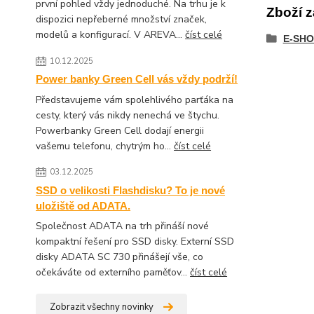
první pohled vždy jednoduché. Na trhu je k
Zboží z
dispozici nepřeberné množství značek,
modelů a konfigurací. V AREVA...
číst celé
E-SHO
10.12.2025
Power banky Green Cell vás vždy podrží!
Představujeme vám spolehlivého parťáka na
cesty, který vás nikdy nenechá ve štychu.
Powerbanky Green Cell dodají energii
vašemu telefonu, chytrým ho...
číst celé
03.12.2025
SSD o velikosti Flashdisku? To je nové
uložiště od ADATA.
Společnost ADATA na trh přináší nové
kompaktní řešení pro SSD disky. Externí SSD
disky ADATA SC 730 přinášejí vše, co
očekáváte od externího paměťov...
číst celé
Zobrazit všechny novinky