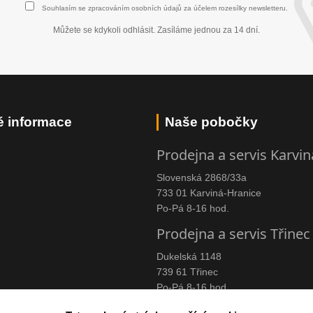
Souhlasím se
zpracováním osobních údajů
za účelem rozesílky newsletteru.
Můžete se kdykoli odhlásit. Zasíláme jednou za 14 dní.
é informace
Naše pobočky
Prodejna a servis Karvin
Slovenská 2868/33a
733 01 Karviná-Hranice
Po-Pá 8-16 hod.
Prodejna a servis Třinec
Dukelská 1148
739 61 Třinec
Po-Pá 8-16 hod.