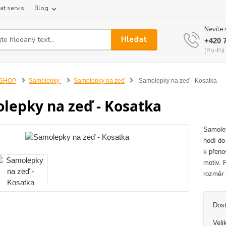
at servis
Blog
Nevíte 
Hledat
+420 
(Po-Pá 
-SHOP
Samolepky
Samolepky na zeď
Samolepky na zeď - Kosatka
lepky na zeď - Kosatka
Samolep
hodí do
k přeno
motiv. 
rozměr 
Dos
Veli