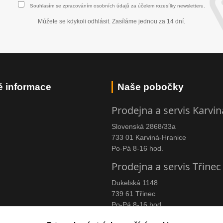
Souhlasím se
zpracováním osobních údajů
za účelem rozesílky newsletteru.
Můžete se kdykoli odhlásit. Zasíláme jednou za 14 dní.
é informace
Naše pobočky
Prodejna a servis Karvin
Slovenská 2868/33a
733 01 Karviná-Hranice
Po-Pá 8-16 hod.
Prodejna a servis Třinec
Dukelská 1148
739 61 Třinec
Po-Pá 8-16 hod.