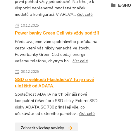
první pohled vždy jednoduché. Na trhu je k
E-SHO
dispozici nepřeberné množství značek,
modelů a konfigurací. V AREVA...
číst celé
10.12.2025
Power banky Green Cell vás vždy podrží!
Představujeme vám spolehlivého parťáka na
cesty, který vás nikdy nenechá ve štychu.
Powerbanky Green Cell dodají energii
vašemu telefonu, chytrým ho...
číst celé
03.12.2025
SSD o velikosti Flashdisku? To je nové
uložiště od ADATA.
Společnost ADATA na trh přináší nové
kompaktní řešení pro SSD disky. Externí SSD
disky ADATA SC 730 přinášejí vše, co
očekáváte od externího paměťov...
číst celé
Zobrazit všechny novinky