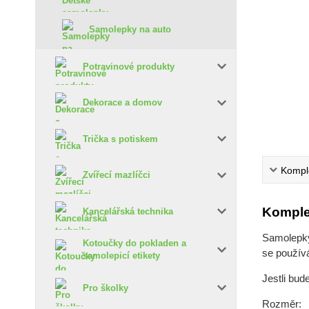
Samolepky na auto
Potravinové produkty
Dekorace a domov
Trička s potiskem
Komple
Zvířecí mazlíčci
Komple
Kancelářská technika
Samolepky 
Kotoučky do pokladen a
se používá
samolepicí etikety
Jestli bud
Pro školky
Rozměr: