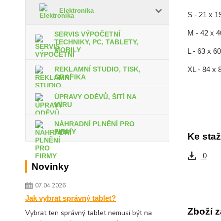
Elektronika
S - 21 x 1
M - 42 x 
SERVIS VÝPOČETNÍ
TECHNIKY, PC, TABLETY,
MOBILY
L - 63 x 6
XL - 84 x
REKLAMNÍ STUDIO, TISK,
GRAFIKA
ÚPRAVY ODĚVŮ, ŠITÍ NA
MÍRU
NÁHRADNÍ PLNĚNÍ PRO
FIRMY
Ke staž
0
Novinky
07.04.2026
Jak vybrat správný tablet?
Zboží z
Vybrat ten správný tablet nemusí být na