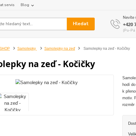
at servis
Blog
Nevíte 
Hledat
+420 
(Po-Pá 
-SHOP
Samolepky
Samolepky na zeď
Samolepky na zeď - Kočičky
lepky na zeď - Kočičky
Samolep
hodí do
k přeno
motiv. 
rozměr 
Dos
Veli