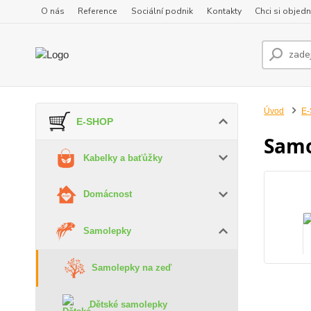
O nás
Reference
Sociální podnik
Kontakty
Chci si objedn
Úvod
E
E-SHOP
Samo
Kabelky a baťůžky
Domácnost
Samolepky
Samolepky na zeď
Dětské samolepky