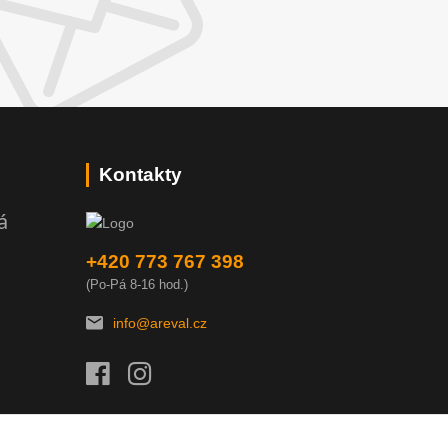
Kontakty
á
+420 773 767 398
(Po-Pá 8-16 hod.)
info@areval.cz