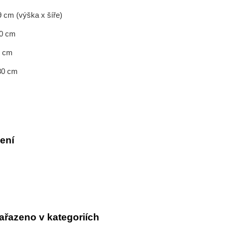
9 cm (výška x šíře)
40 cm
0 cm
 80 cm
ení
ařazeno v kategoriích