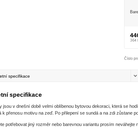
Bare
44
364 
Číslo pr
tní specifikace
tní specifikace
jsou v dnešní době velmi oblíbenou bytovou dekoraci, která se hodí 
 k přenosu motivu na zeď. Po přilepení se sundá a na zdi zůstane po
ete potřebovat jiný rozměr nebo barevnou variantu prosím neváhejte 