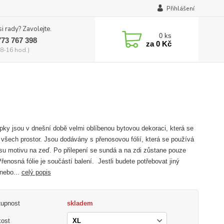
Přihlášení
si rady? Zavolejte.
0
ks
773 767 398
za
0 Kč
8-16 hod.)
ky jsou v dnešní době velmi oblíbenou bytovou dekoraci, která se
 všech prostor. Jsou dodávány s přenosovou fólií, která se používá
su motivu na zeď. Po přilepení se sundá a na zdi zůstane pouze
Přenosná fólie je součástí balení. Jestli budete potřebovat jiný
nebo...
celý popis
tupnost
skladem
kost