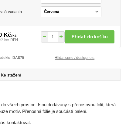
vná varianta
0 Kč
/
ks
Přidat do košíku
Kč
bez DPH
oduktu:
DA875
Hlídat cenu / dostupnost
Ke stažení
do všech prostor. Jsou dodávány s přenosovou fólií, která
uze motiv. Přenosná fólie je součástí balení.
nás kontaktovat.