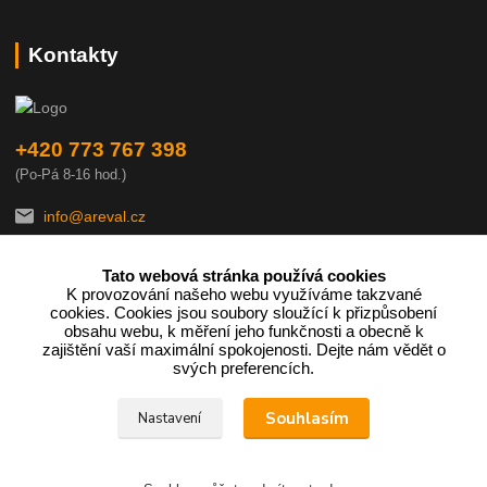
Kontakty
+420 773 767 398
(Po-Pá 8-16 hod.)
info@areval.cz
Tato webová stránka používá cookies
K provozování našeho webu využíváme takzvané
cookies. Cookies jsou soubory sloužící k přizpůsobení
obsahu webu, k měření jeho funkčnosti a obecně k
zajištění vaší maximální spokojenosti. Dejte nám vědět o
Podle zákona o evidenci tržeb je prodávající povinen vystavit
svých preferencích.
kupujícímu účtenku.
Souhlasím
Nastavení
Zároveň je povinen zaevidovat přijatou tržbu u správce daně online;
v případě technického výpadku pak nejpozději do 48 hodin.