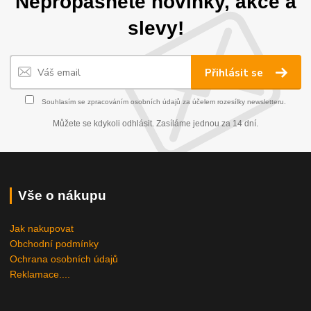
Nepropásněte novinky, akce a
slevy!
Přihlásit se
Souhlasím se
zpracováním osobních údajů
za účelem rozesílky newsletteru.
Můžete se kdykoli odhlásit. Zasíláme jednou za 14 dní.
Vše o nákupu
Jak nakupovat
Obchodní podmínky
Ochrana osobních údajů
Reklamace....