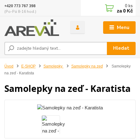
0
ks
+420 773 767 398
za
0 Kč
(Po-Pá 8-16 hod.)
Menu
Hledat
Úvod
E-SHOP
Samolepky
Samolepky na zeď
Samolepky
na zeď - Karatista
Samolepky na zeď - Karatista