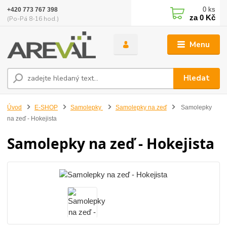
0
ks
+420 773 767 398
za
0 Kč
(Po-Pá 8-16 hod.)
Menu
Hledat
Úvod
E-SHOP
Samolepky
Samolepky na zeď
Samolepky
na zeď - Hokejista
Samolepky na zeď - Hokejista