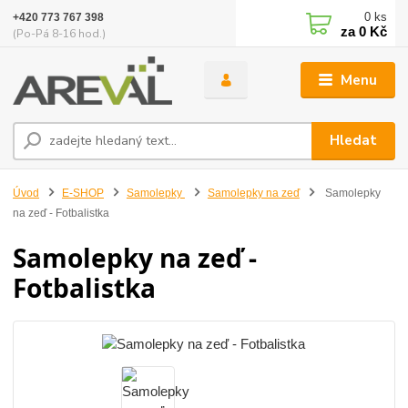
0
ks
+420 773 767 398
za
0 Kč
(Po-Pá 8-16 hod.)
Menu
Hledat
Úvod
E-SHOP
Samolepky
Samolepky na zeď
Samolepky
na zeď - Fotbalistka
Samolepky na zeď -
Fotbalistka