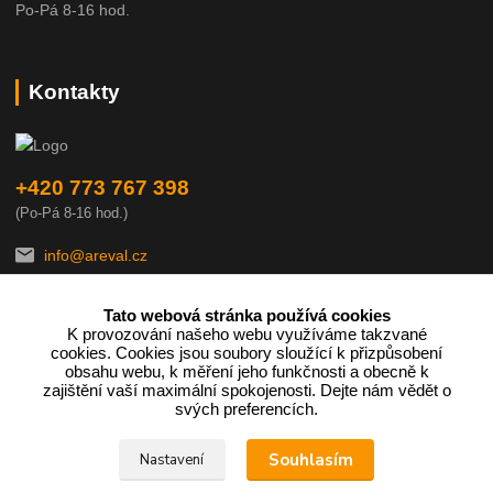
Po-Pá 8-16 hod.
Kontakty
+420 773 767 398
(Po-Pá 8-16 hod.)
info@areval.cz
Tato webová stránka používá cookies
K provozování našeho webu využíváme takzvané
cookies. Cookies jsou soubory sloužící k přizpůsobení
obsahu webu, k měření jeho funkčnosti a obecně k
zajištění vaší maximální spokojenosti. Dejte nám vědět o
Podle zákona o evidenci tržeb je prodávající povinen vystavit
svých preferencích.
kupujícímu účtenku.
Souhlasím
Nastavení
Zároveň je povinen zaevidovat přijatou tržbu u správce daně online;
v případě technického výpadku pak nejpozději do 48 hodin.