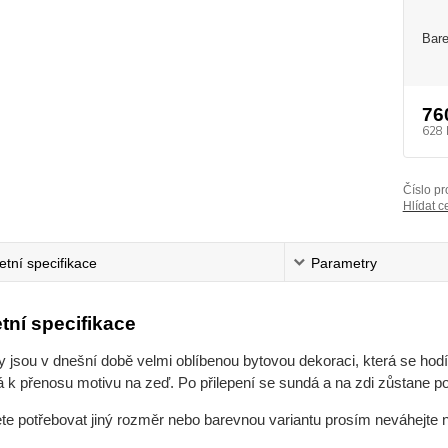
Bare
76
628 
Číslo pr
Hlídat c
tní specifikace
Parametry
tní specifikace
jsou v dnešní době velmi oblíbenou bytovou dekoraci, která se hodí 
 k přenosu motivu na zeď. Po přilepení se sundá a na zdi zůstane po
ete potřebovat jiný rozměr nebo barevnou variantu prosím neváhejte 