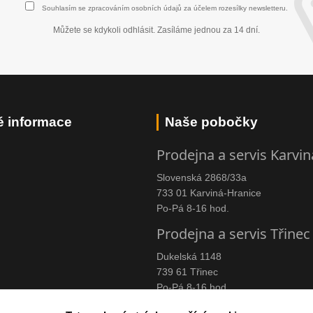
Souhlasím se
zpracováním osobních údajů
za účelem rozesílky newsletteru.
Můžete se kdykoli odhlásit. Zasíláme jednou za 14 dní.
é informace
Naše pobočky
Prodejna a servis Karvin
Slovenská 2868/33a
733 01 Karviná-Hranice
Po-Pá 8-16 hod.
Prodejna a servis Třinec
Dukelská 1148
739 61 Třinec
Po-Pá 8-16 hod.