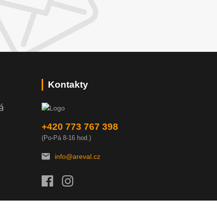
Kontakty
á
+420 773 767 398
(Po-Pá 8-16 hod.)
info@areval.cz