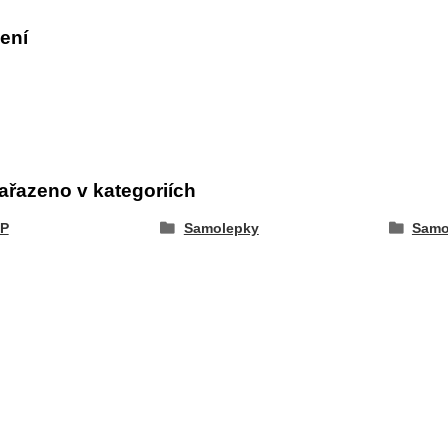
ení
ařazeno v kategoriích
P
Samolepky
Samo