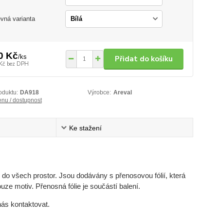
vná varianta
0 Kč
/
ks
Přidat do košíku
Kč
bez DPH
oduktu:
DA918
Výrobce:
Areval
enu / dostupnost
Ke stažení
do všech prostor. Jsou dodávány s přenosovou fólií, která
uze motiv. Přenosná fólie je součástí balení.
nás kontaktovat.