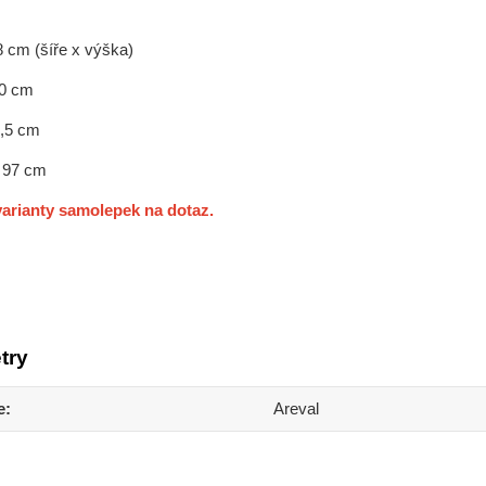
8 cm (šíře x výška)
70 cm
3,5 cm
x 97 cm
arianty samolepek na dotaz.
try
e
Areval