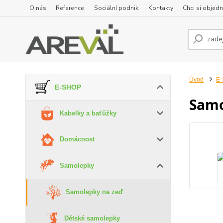
O nás
Reference
Sociální podnik
Kontakty
Chci si objedn
Úvod
E
E-SHOP
Samo
Kabelky a baťůžky
Domácnost
Samolepky
Samolepky na zeď
Dětské samolepky