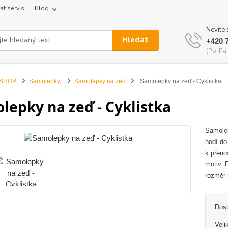
at servis
Blog
Nevíte 
Hledat
+420 
(Po-Pá 
-SHOP
Samolepky
Samolepky na zeď
Samolepky na zeď - Cyklistka
lepky na zeď - Cyklistka
Samolep
hodí do
k přeno
motiv. 
rozměr 
Dos
Veli