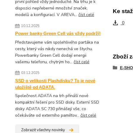
první pohled vždy jednoduché. Na trhu je k
dispozici nepřeberné množství značek,
Ke staž
modelů a konfigurací. V AREVA...
číst celé
0
10.12.2025
Power banky Green Cell vás vždy podrží!
Představujeme vám spolehlivého parťáka na
cesty, který vás nikdy nenechá ve štychu.
Powerbanky Green Cell dodají energii
Zboží z
vašemu telefonu, chytrým ho...
číst celé
E-SHO
03.12.2025
SSD o velikosti Flashdisku? To je nové
uložiště od ADATA.
Společnost ADATA na trh přináší nové
kompaktní řešení pro SSD disky. Externí SSD
disky ADATA SC 730 přinášejí vše, co
očekáváte od externího paměťov...
číst celé
Zobrazit všechny novinky