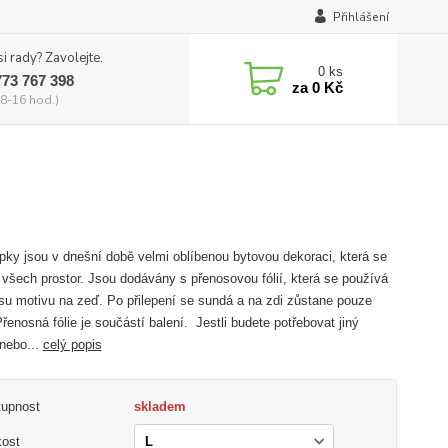
Přihlášení
si rady? Zavolejte.
0
ks
773 767 398
za
0 Kč
8-16 hod.)
ky jsou v dnešní době velmi oblíbenou bytovou dekoraci, která se
 všech prostor. Jsou dodávány s přenosovou fólií, která se používá
su motivu na zeď. Po přilepení se sundá a na zdi zůstane pouze
Přenosná fólie je součástí balení. Jestli budete potřebovat jiný
nebo...
celý popis
tupnost
skladem
kost