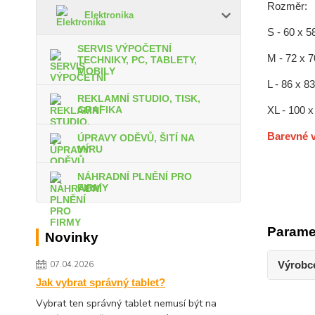
Rozměr:
Elektronika
S - 60 x 5
SERVIS VÝPOČETNÍ
M - 72 x 
TECHNIKY, PC, TABLETY,
MOBILY
L - 86 x 8
REKLAMNÍ STUDIO, TISK,
XL - 100 
GRAFIKA
Barevné v
ÚPRAVY ODĚVŮ, ŠITÍ NA
MÍRU
NÁHRADNÍ PLNĚNÍ PRO
FIRMY
Parame
Novinky
Výrobc
07.04.2026
Jak vybrat správný tablet?
Vybrat ten správný tablet nemusí být na