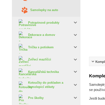
Samolepky na auto
Potravinové produkty
Dekorace a domov
Trička s potiskem
Zvířecí mazlíčci
Komple
Kancelářská technika
Komple
Kotoučky do pokladen a
Samolepky 
samolepicí etikety
se používá
Pro školky
Jestli bud