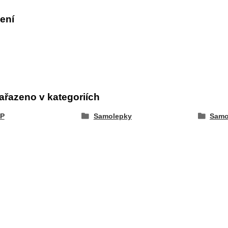
ení
ařazeno v kategoriích
P
Samolepky
Samo