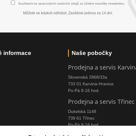
Souhlasím se
zpracováním osobních údajů
za účelem rozesílky newsletteru.
Můžete se kdykoli odhlásit. Zasíláme jednou za 14 dní.
é informace
Naše pobočky
Prodejna a servis Karvin
Slovenská 2868/33a
733 01 Karviná-Hranice
Po-Pá 8-16 hod.
Prodejna a servis Třinec
Dukelská 1148
739 61 Třinec
Po-Pá 8-16 hod.