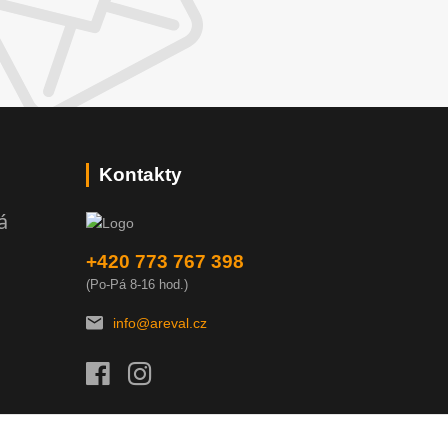
Kontakty
á
+420 773 767 398
(Po-Pá 8-16 hod.)
info@areval.cz