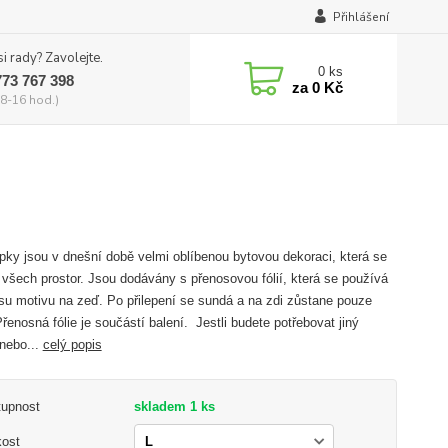
Přihlášení
si rady? Zavolejte.
0
ks
773 767 398
za
0 Kč
8-16 hod.)
ky jsou v dnešní době velmi oblíbenou bytovou dekoraci, která se
 všech prostor. Jsou dodávány s přenosovou fólií, která se používá
su motivu na zeď. Po přilepení se sundá a na zdi zůstane pouze
Přenosná fólie je součástí balení. Jestli budete potřebovat jiný
nebo...
celý popis
tupnost
skladem 1 ks
kost