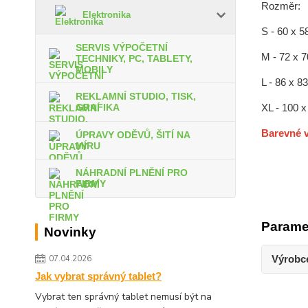
Rozměr:
Elektronika
S - 60 x 5
SERVIS VÝPOČETNÍ
M - 72 x 
TECHNIKY, PC, TABLETY,
MOBILY
L - 86 x 8
REKLAMNÍ STUDIO, TISK,
XL - 100 
GRAFIKA
Barevné v
ÚPRAVY ODĚVŮ, ŠITÍ NA
MÍRU
NÁHRADNÍ PLNĚNÍ PRO
FIRMY
Parame
Novinky
Výrobc
07.04.2026
Jak vybrat správný tablet?
Vybrat ten správný tablet nemusí být na