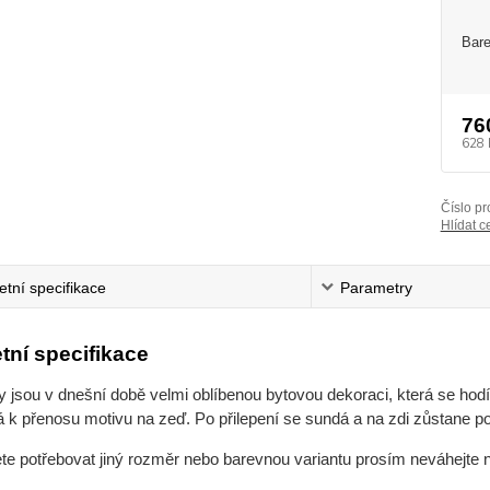
Bare
76
628 
Číslo pr
Hlídat c
tní specifikace
Parametry
tní specifikace
jsou v dnešní době velmi oblíbenou bytovou dekoraci, která se hodí 
 k přenosu motivu na zeď. Po přilepení se sundá a na zdi zůstane po
ete potřebovat jiný rozměr nebo barevnou variantu prosím neváhejte 