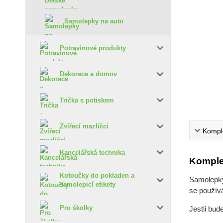
Samolepky na auto
Potravinové produkty
Dekorace a domov
Trička s potiskem
Zvířecí mazlíčci
Komple
Kancelářská technika
Komple
Kotoučky do pokladen a
Samolepky 
samolepicí etikety
se používá
Pro školky
Jestli bud