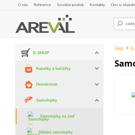
O nás
Reference
Sociální podnik
Kontakty
Chci si objedn
Úvod
E
E-SHOP
Samo
Kabelky a baťůžky
Domácnost
Samolepky
Samolepky na zeď
Dětské samolepky