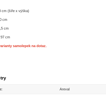
8 cm (šíře x výška)
70 cm
3,5 cm
x 97 cm
arianty samolepek na dotaz.
try
e
Areval