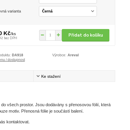
vná varianta
0 Kč
/
ks
Přidat do košíku
Kč
bez DPH
oduktu:
DA918
Výrobce:
Areval
enu / dostupnost
Ke stažení
do všech prostor. Jsou dodávány s přenosovou fólií, která
uze motiv. Přenosná fólie je součástí balení.
nás kontaktovat.