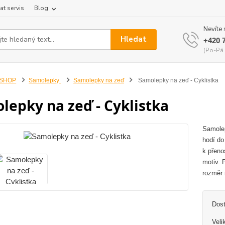
at servis
Blog
Nevíte 
Hledat
+420 
(Po-Pá 
-SHOP
Samolepky
Samolepky na zeď
Samolepky na zeď - Cyklistka
lepky na zeď - Cyklistka
Samolep
hodí do
k přeno
motiv. 
rozměr 
Dos
Veli