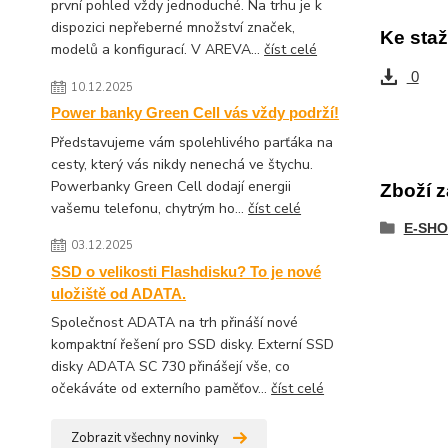
první pohled vždy jednoduché. Na trhu je k
dispozici nepřeberné množství značek,
Ke staž
modelů a konfigurací. V AREVA...
číst celé
0
10.12.2025
Power banky Green Cell vás vždy podrží!
Představujeme vám spolehlivého parťáka na
cesty, který vás nikdy nenechá ve štychu.
Powerbanky Green Cell dodají energii
Zboží z
vašemu telefonu, chytrým ho...
číst celé
E-SHO
03.12.2025
SSD o velikosti Flashdisku? To je nové
uložiště od ADATA.
Společnost ADATA na trh přináší nové
kompaktní řešení pro SSD disky. Externí SSD
disky ADATA SC 730 přinášejí vše, co
očekáváte od externího paměťov...
číst celé
Zobrazit všechny novinky