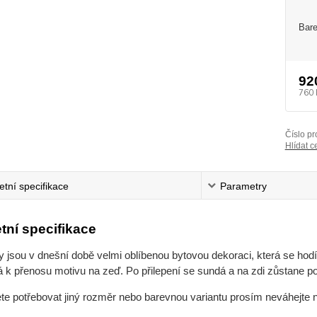
Bare
92
760 
Číslo pr
Hlídat c
tní specifikace
Parametry
tní specifikace
jsou v dnešní době velmi oblíbenou bytovou dekoraci, která se hodí 
 k přenosu motivu na zeď. Po přilepení se sundá a na zdi zůstane po
ete potřebovat jiný rozměr nebo barevnou variantu prosím neváhejte 