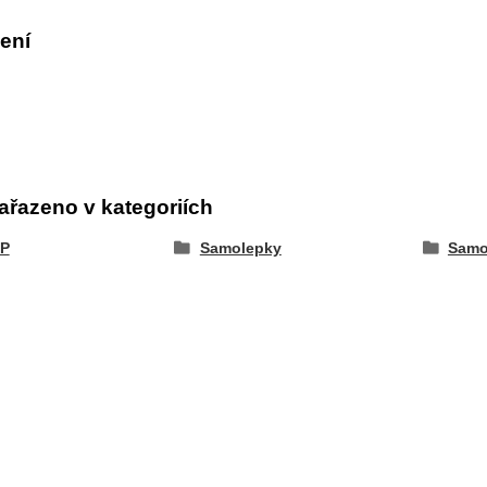
ení
ařazeno v kategoriích
P
Samolepky
Samo