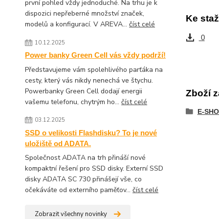
první pohled vždy jednoduché. Na trhu je k
dispozici nepřeberné množství značek,
Ke staž
modelů a konfigurací. V AREVA...
číst celé
0
10.12.2025
Power banky Green Cell vás vždy podrží!
Představujeme vám spolehlivého parťáka na
cesty, který vás nikdy nenechá ve štychu.
Powerbanky Green Cell dodají energii
Zboží z
vašemu telefonu, chytrým ho...
číst celé
E-SHO
03.12.2025
SSD o velikosti Flashdisku? To je nové
uložiště od ADATA.
Společnost ADATA na trh přináší nové
kompaktní řešení pro SSD disky. Externí SSD
disky ADATA SC 730 přinášejí vše, co
očekáváte od externího paměťov...
číst celé
Zobrazit všechny novinky