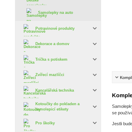
Samolepky na auto
Potravinové produkty
Dekorace a domov
Trička s potiskem
Zvířecí mazlíčci
Komple
Kancelářská technika
Komple
Kotoučky do pokladen a
Samolepky 
samolepicí etikety
se používá
Pro školky
Jestli bud