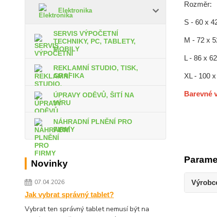
Rozměr:
Elektronika
S - 60 x 4
SERVIS VÝPOČETNÍ
M - 72 x 
TECHNIKY, PC, TABLETY,
MOBILY
L - 86 x 6
REKLAMNÍ STUDIO, TISK,
XL - 100 
GRAFIKA
Barevné v
ÚPRAVY ODĚVŮ, ŠITÍ NA
MÍRU
NÁHRADNÍ PLNĚNÍ PRO
FIRMY
Parame
Novinky
Výrobc
07.04.2026
Jak vybrat správný tablet?
Vybrat ten správný tablet nemusí být na