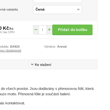
vná varianta
0 Kč
/
ks
Přidat do košíku
Kč
bez DPH
oduktu:
DA924
Výrobce:
Areval
enu / dostupnost
Ke stažení
do všech prostor. Jsou dodávány s přenosovou fólií, která
uze motiv. Přenosná fólie je součástí balení.
nás kontaktovat.