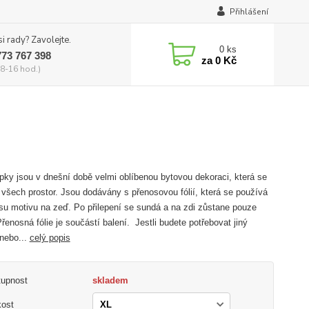
Přihlášení
si rady? Zavolejte.
0
ks
773 767 398
za
0 Kč
8-16 hod.)
ky jsou v dnešní době velmi oblíbenou bytovou dekoraci, která se
 všech prostor. Jsou dodávány s přenosovou fólií, která se používá
su motivu na zeď. Po přilepení se sundá a na zdi zůstane pouze
Přenosná fólie je součástí balení. Jestli budete potřebovat jiný
nebo...
celý popis
tupnost
skladem
kost