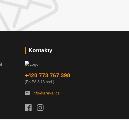
Kontakty
á
+420 773 767 398
(Po-Pá 8-16 hod.)
info@areval.cz