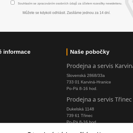
Souhlasím se
zpracováním osobních údajů
za účelem rozesílky newsletteru.
Můžete se kdykoli odhlásit. Zasíláme jednou za 14 dní.
é informace
Naše pobočky
Prodejna a servis Karvin
Slovenská 2868/33a
733 01 Karviná-Hranice
Po-Pá 8-16 hod.
Prodejna a servis Třinec
Dukelská 1148
739 61 Třinec
Po-Pá 8-16 hod.