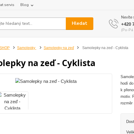
at servis
Blog
Nevíte 
Hledat
+420 
(Po-Pá 
-SHOP
Samolepky
Samolepky na zeď
Samolepky na zeď - Cyklista
lepky na zeď - Cyklista
Samolep
hodí do
k přeno
motiv. 
rozměr 
Dos
Veli