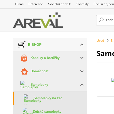
O nás
Reference
Sociální podnik
Kontakty
Chci si objedn
Úvod
E
E-SHOP
Samo
Kabelky a baťůžky
Domácnost
Samolepky
Samolepky na zeď
Dětské samolepky