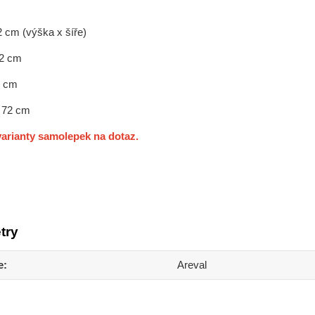
2 cm (výška x šíře)
52 cm
2 cm
x 72 cm
arianty samolepek na dotaz.
try
e
Areval