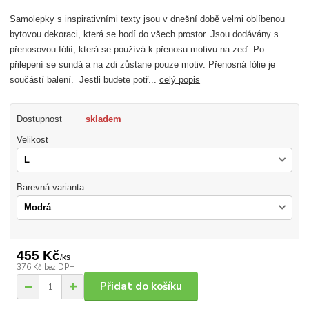
Samolepky s inspirativními texty jsou v dnešní době velmi oblíbenou
bytovou dekoraci, která se hodí do všech prostor. Jsou dodávány s
přenosovou fólií, která se používá k přenosu motivu na zeď. Po
přilepení se sundá a na zdi zůstane pouze motiv. Přenosná fólie je
součástí balení. Jestli budete potř...
celý popis
Dostupnost
skladem
Velikost
Barevná varianta
455 Kč
/
ks
376 Kč
bez DPH
Přidat do košíku