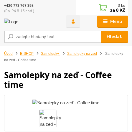
0
ks
+420 773 767 398
za
0 Kč
(Po-Pá 8-16 hod.)
Menu
Hledat
Úvod
E-SHOP
Samolepky
Samolepky na zeď
Samolepky
na zeď - Coffee time
Samolepky na zeď - Coffee
time