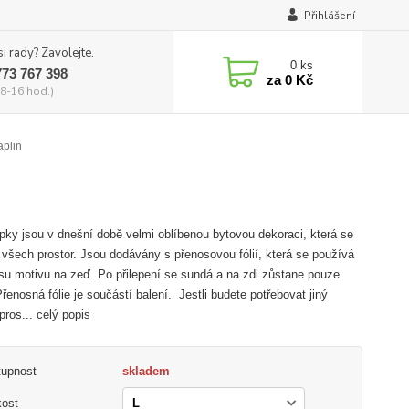
Přihlášení
si rady? Zavolejte.
0
ks
773 767 398
za
0 Kč
8-16 hod.)
aplin
ky jsou v dnešní době velmi oblíbenou bytovou dekoraci, která se
 všech prostor. Jsou dodávány s přenosovou fólií, která se používá
su motivu na zeď. Po přilepení se sundá a na zdi zůstane pouze
Přenosná fólie je součástí balení. Jestli budete potřebovat jiný
pros...
celý popis
tupnost
skladem
kost