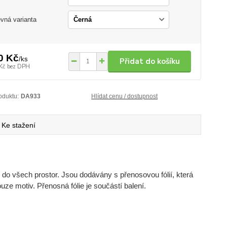
vná varianta
0 Kč
/
ks
Přidat do košíku
Kč
bez DPH
oduktu:
DA933
Hlídat cenu / dostupnost
Ke stažení
do všech prostor. Jsou dodávány s přenosovou fólií, která
uze motiv. Přenosná fólie je součástí balení.