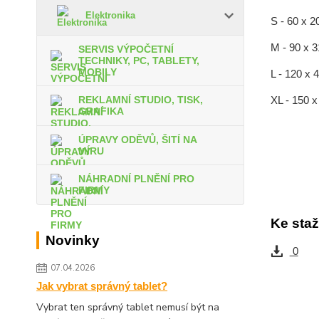
Elektronika
S - 60 x 2
M - 90 x 
SERVIS VÝPOČETNÍ
TECHNIKY, PC, TABLETY,
MOBILY
L - 120 x 
XL - 150 
REKLAMNÍ STUDIO, TISK,
GRAFIKA
ÚPRAVY ODĚVŮ, ŠITÍ NA
MÍRU
NÁHRADNÍ PLNĚNÍ PRO
FIRMY
Ke staž
Novinky
0
07.04.2026
Jak vybrat správný tablet?
Vybrat ten správný tablet nemusí být na