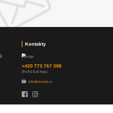
Kontakty
á
+420 773 767 398
(Po-Pá 8-16 hod.)
info@areval.cz