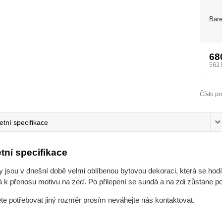
Bare
68
562 
Číslo pr
tní specifikace
tní specifikace
jsou v dnešní době velmi oblíbenou bytovou dekoraci, která se hodí 
 k přenosu motivu na zeď. Po přilepení se sundá a na zdi zůstane po
ete potřebovat jiný rozměr prosím neváhejte nás kontaktovat.