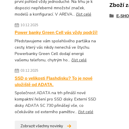
první pohled vždy jednoduché. Na trhu je k
Zboží z
dispozici nepřeberné množství značek,
modelů a konfigurací. V AREVA...
číst celé
E-SHO
10.12.2025
Power banky Green Cell vás vždy podrží!
Představujeme vám spolehlivého parťáka na
cesty, který vás nikdy nenechá ve štychu.
Powerbanky Green Cell dodají energii
vašemu telefonu, chytrým ho...
číst celé
03.12.2025
SSD o velikosti Flashdisku? To je nové
uložiště od ADATA.
Společnost ADATA na trh přináší nové
kompaktní řešení pro SSD disky. Externí SSD
disky ADATA SC 730 přinášejí vše, co
očekáváte od externího paměťov...
číst celé
Zobrazit všechny novinky