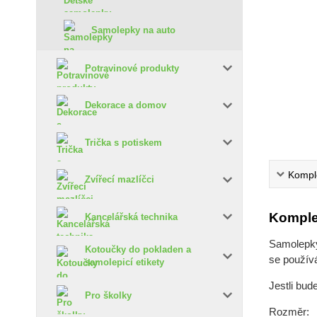
Samolepky na auto
Potravinové produkty
Dekorace a domov
Trička s potiskem
Komple
Zvířecí mazlíčci
Komple
Kancelářská technika
Samolepky 
Kotoučky do pokladen a
se používá
samolepicí etikety
Jestli bud
Pro školky
Rozměr: