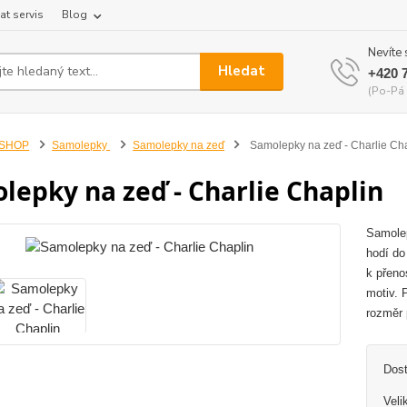
at servis
Blog
Nevíte 
Hledat
+420 
(Po-Pá 
-SHOP
Samolepky
Samolepky na zeď
Samolepky na zeď - Charlie Ch
lepky na zeď - Charlie Chaplin
Samolep
hodí do
k přeno
motiv. 
rozměr 
Dos
Veli