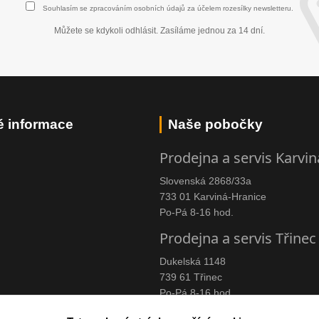
Souhlasím se
zpracováním osobních údajů
za účelem rozesílky newsletteru.
Můžete se kdykoli odhlásit. Zasíláme jednou za 14 dní.
é informace
Naše pobočky
Prodejna a servis Karvin
Slovenská 2868/33a
733 01 Karviná-Hranice
Po-Pá 8-16 hod.
Prodejna a servis Třinec
Dukelská 1148
739 61 Třinec
Po-Pá 8-16 hod.