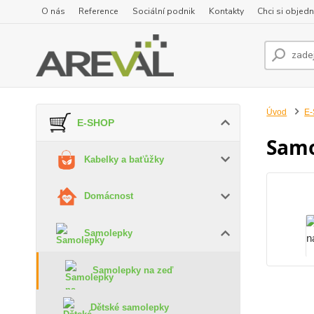
O nás
Reference
Sociální podnik
Kontakty
Chci si objedn
Úvod
E
E-SHOP
Samo
Kabelky a baťůžky
Domácnost
Samolepky
Samolepky na zeď
Dětské samolepky