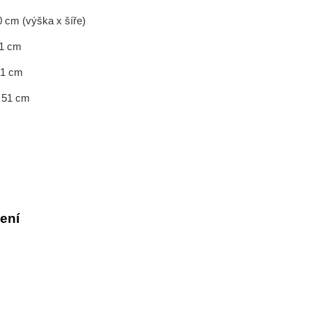
0 cm (výška x šíře)
31 cm
41 cm
x 51 cm
ení