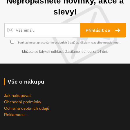
Nepropásněte novinky, akce a
slevy!
Přihlásit se
Souhlasím se
zpracováním osobních údajů
za účelem rozesílky newsletteru.
Můžete se kdykoli odhlásit. Zasíláme jednou za 14 dní.
Vše o nákupu
Jak nakupovat
Obchodní podmínky
Ochrana osobních údajů
Reklamace....