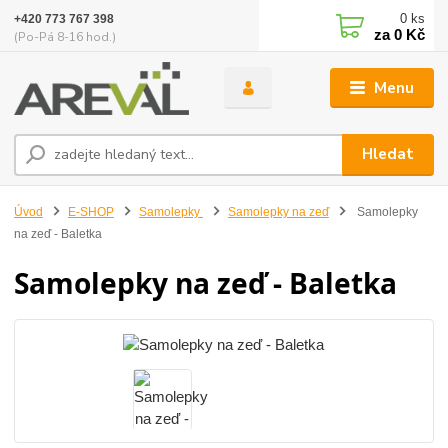
0
ks
+420 773 767 398
za
0 Kč
(Po-Pá 8-16 hod.)
Menu
Hledat
Úvod
E-SHOP
Samolepky
Samolepky na zeď
Samolepky
na zeď - Baletka
Samolepky na zeď - Baletka