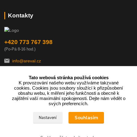
Kontakty
+420 773 767 398
(Po-Pá 8-16 hod.)
info@areval.cz
Tato webová stránka používá cookies
K provozování našeho webu využíváme takzvané
cookies. Cookies jsou soubory sloužící k přizpůsobení
obsahu webu, k měření jeho funkčnosti a obecně k
zajištění vaší maximální spokojenosti. Dejte nám vědět o
Podle zákona o evidenci tržeb je prodávající povinen vystavit
svých preferencích.
kupujícímu účtenku.
Souhlasím
Nastavení
Zároveň je povinen zaevidovat přijatou tržbu u správce daně online;
v případě technického výpadku pak nejpozději do 48 hodin.