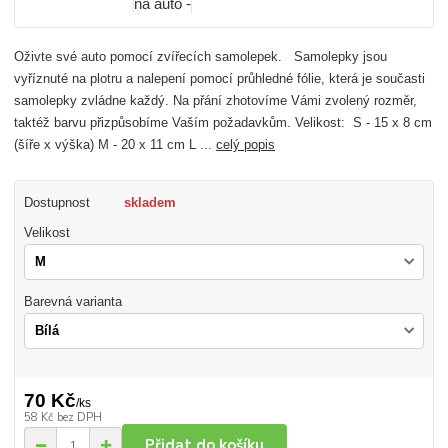
Oživte své auto pomocí zvířecích samolepek. Samolepky jsou
vyříznuté na plotru a nalepení pomocí průhledné fólie, která je současti
samolepky zvládne každý. Na přání zhotovíme Vámi zvolený rozměr,
taktéž barvu přizpůsobíme Vaším požadavkům. Velikost: S - 15 x 8 cm
(šíře x výška) M - 20 x 11 cm L ...
celý popis
Dostupnost
skladem
Velikost
Barevná varianta
70 Kč
/
ks
58 Kč
bez DPH
Přidat do košíku