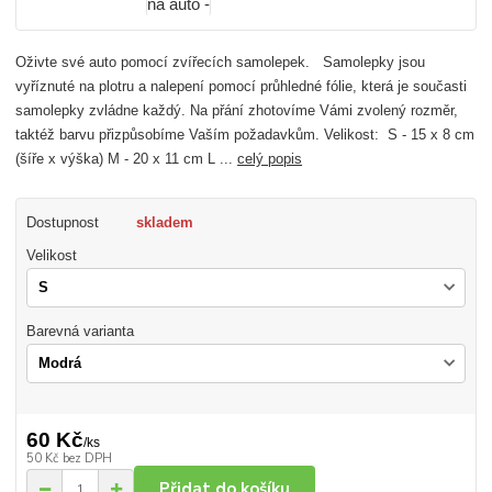
Oživte své auto pomocí zvířecích samolepek. Samolepky jsou
vyříznuté na plotru a nalepení pomocí průhledné fólie, která je současti
samolepky zvládne každý. Na přání zhotovíme Vámi zvolený rozměr,
taktéž barvu přizpůsobíme Vaším požadavkům. Velikost: S - 15 x 8 cm
(šíře x výška) M - 20 x 11 cm L ...
celý popis
Dostupnost
skladem
Velikost
Barevná varianta
60 Kč
/
ks
50 Kč
bez DPH
Přidat do košíku