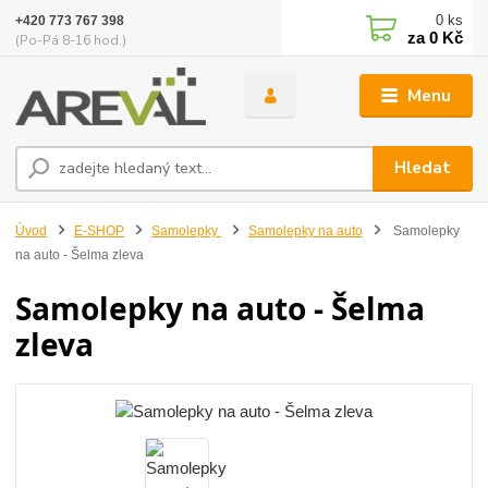
0
ks
+420 773 767 398
za
0 Kč
(Po-Pá 8-16 hod.)
Menu
Hledat
Úvod
E-SHOP
Samolepky
Samolepky na auto
Samolepky
na auto - Šelma zleva
Samolepky na auto - Šelma
zleva