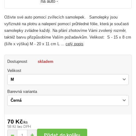
Oživte své auto pomocí zvířecích samolepek. Samolepky jsou
vyříznuté na plotru a nalepení pomocí průhledné fólie, která je současti
samolepky zvládne každý. Na přání zhotovíme Vámi zvolený rozměr,
taktéž barvu přizpůsobíme Vaším požadavkům. Velikost: S - 15 x 8 cm
(šíře x výška) M - 20 x 11 cm L ...
celý popis
Dostupnost
skladem
Velikost
Barevná varianta
70 Kč
/
ks
58 Kč
bez DPH
Přidat do košíku