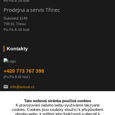
Po-Pá 8-16 hod.
Prodejna a servis Třinec
Dukelská 1148
739 61 Třinec
Po-Pá 8-16 hod.
Kontakty
+420 773 767 398
(Po-Pá 8-16 hod.)
info@areval.cz
Tato webová stránka používá cookies
K provozování našeho webu využíváme takzvané
cookies. Cookies jsou soubory sloužící k přizpůsobení
obsahu webu, k měření jeho funkčnosti a obecně k