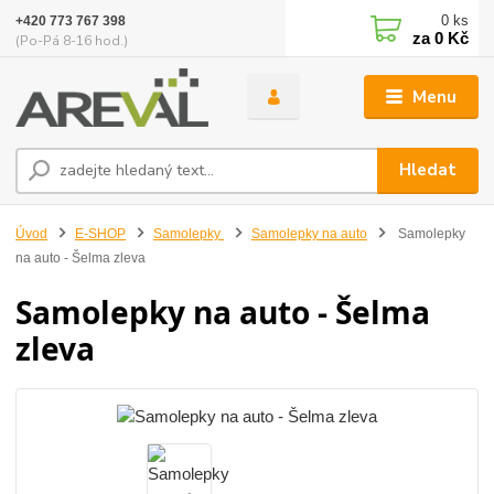
0
ks
+420 773 767 398
za
0 Kč
(Po-Pá 8-16 hod.)
Menu
Hledat
Úvod
E-SHOP
Samolepky
Samolepky na auto
Samolepky
na auto - Šelma zleva
Samolepky na auto - Šelma
zleva