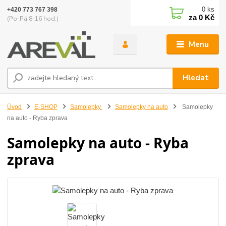
0
ks
+420 773 767 398
za
0 Kč
(Po-Pá 8-16 hod.)
Menu
Hledat
Úvod
E-SHOP
Samolepky
Samolepky na auto
Samolepky
na auto - Ryba zprava
Samolepky na auto - Ryba
zprava