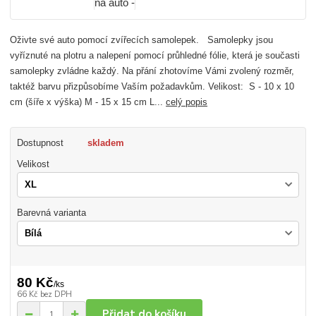
Oživte své auto pomocí zvířecích samolepek. Samolepky jsou
vyříznuté na plotru a nalepení pomocí průhledné fólie, která je současti
samolepky zvládne každý. Na přání zhotovíme Vámi zvolený rozměr,
taktéž barvu přizpůsobíme Vaším požadavkům. Velikost: S - 10 x 10
cm (šíře x výška) M - 15 x 15 cm L...
celý popis
Dostupnost
skladem
Velikost
Barevná varianta
80 Kč
/
ks
66 Kč
bez DPH
Přidat do košíku