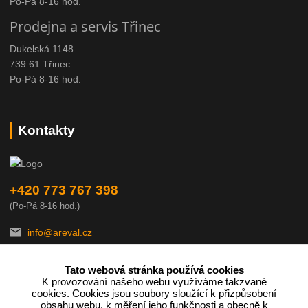
Po-Pá 8-16 hod.
Prodejna a servis Třinec
Dukelská 1148
739 61 Třinec
Po-Pá 8-16 hod.
Kontakty
+420 773 767 398
(Po-Pá 8-16 hod.)
info@areval.cz
Tato webová stránka používá cookies
K provozování našeho webu využíváme takzvané
cookies. Cookies jsou soubory sloužící k přizpůsobení
obsahu webu, k měření jeho funkčnosti a obecně k