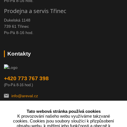
Po-Pá 8-16 hod.
Prodejna a servis Třinec
Dukelská 1148
739 61 Třinec
Po-Pá 8-16 hod.
Kontakty
+420 773 767 398
(Po-Pá 8-16 hod.)
info@areval.cz
Tato webová stránka používá cookies
K provozování našeho webu využíváme takzvané
cookies. Cookies jsou soubory sloužící k přizpůsobení
obsahu webu, k měření jeho funkčnosti a obecně k