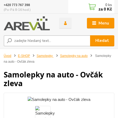
0
ks
+420 773 767 398
za
0 Kč
(Po-Pá 8-16 hod.)
Menu
Hledat
Úvod
E-SHOP
Samolepky
Samolepky na auto
Samolepky
na auto - Ovčák zleva
Samolepky na auto - Ovčák
zleva