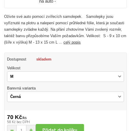
Oživte své auto pomocí zvířecích samolepek. Samolepky jsou
vyříznuté na plotru a nalepení pomocí průhledné fólie, která je současti
samolepky zvládne každý. Na přání zhotovíme Vámi zvolený rozměr,
taktéž barvu přizpůsobíme Vaším požadavkům. Velikost: S - 9 x 10 cm
(šíře x výška) M - 13 x 15 cm L ...
celý popis
Dostupnost
skladem
Velikost
Barevná varianta
70 Kč
/
ks
58 Kč
bez DPH
Přidat do košíku