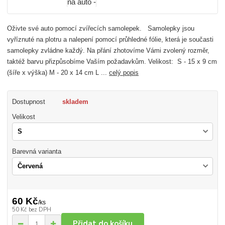
Oživte své auto pomocí zvířecích samolepek. Samolepky jsou
vyříznuté na plotru a nalepení pomocí průhledné fólie, která je současti
samolepky zvládne každý. Na přání zhotovíme Vámi zvolený rozměr,
taktéž barvu přizpůsobíme Vaším požadavkům. Velikost: S - 15 x 9 cm
(šíře x výška) M - 20 x 14 cm L ...
celý popis
Dostupnost
skladem
Velikost
Barevná varianta
60 Kč
/
ks
50 Kč
bez DPH
Přidat do košíku