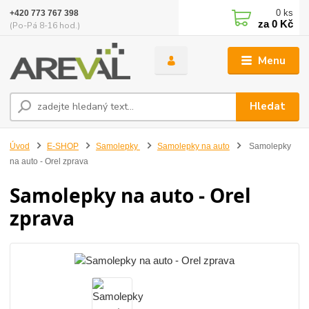
0
ks
+420 773 767 398
za
0 Kč
(Po-Pá 8-16 hod.)
Menu
Hledat
Úvod
E-SHOP
Samolepky
Samolepky na auto
Samolepky
na auto - Orel zprava
Samolepky na auto - Orel
zprava