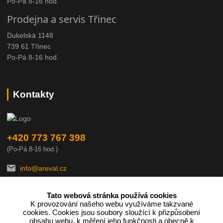
Po-Pá 8-16 hod.
Prodejna a servis Třinec
Dukelská 1148
739 61 Třinec
Po-Pá 8-16 hod.
Kontakty
+420 773 767 398
(Po-Pá 8-16 hod.)
info@areval.cz
Tato webová stránka používá cookies
K provozování našeho webu využíváme takzvané
cookies. Cookies jsou soubory sloužící k přizpůsobení
obsahu webu, k měření jeho funkčnosti a obecně k