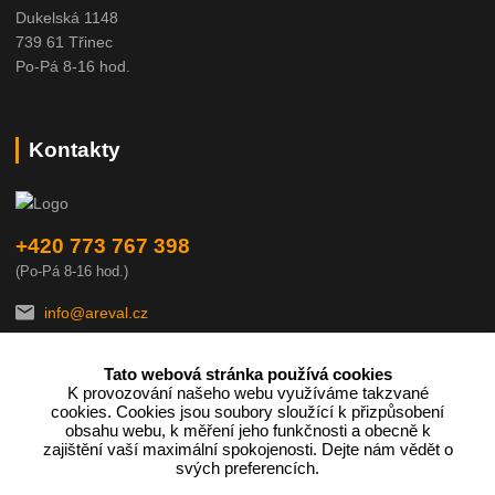
Dukelská 1148
739 61 Třinec
Po-Pá 8-16 hod.
Kontakty
+420 773 767 398
(Po-Pá 8-16 hod.)
info@areval.cz
Tato webová stránka používá cookies
K provozování našeho webu využíváme takzvané
cookies. Cookies jsou soubory sloužící k přizpůsobení
obsahu webu, k měření jeho funkčnosti a obecně k
zajištění vaší maximální spokojenosti. Dejte nám vědět o
Podle zákona o evidenci tržeb je prodávající povinen vystavit
svých preferencích.
kupujícímu účtenku.