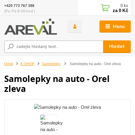
0
ks
+420 773 767 398
za
0 Kč
(Po-Pá 8-16 hod.)
Menu
Hledat
Úvod
E-SHOP
Samolepky
Samolepky na auto - Orel zleva
Samolepky na auto - Orel
zleva