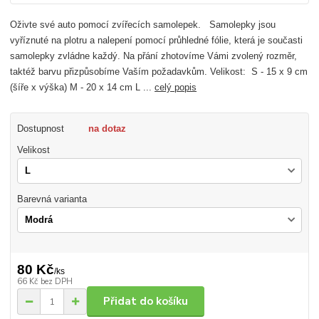
Oživte své auto pomocí zvířecích samolepek. Samolepky jsou
vyříznuté na plotru a nalepení pomocí průhledné fólie, která je současti
samolepky zvládne každý. Na přání zhotovíme Vámi zvolený rozměr,
taktéž barvu přizpůsobíme Vaším požadavkům. Velikost: S - 15 x 9 cm
(šíře x výška) M - 20 x 14 cm L ...
celý popis
Dostupnost
na dotaz
Velikost
Barevná varianta
80 Kč
/
ks
66 Kč
bez DPH
Přidat do košíku