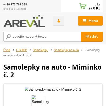
0
ks
+420 773 767 398
za
0 Kč
(Po-Pá 8-16 hod.)
Menu
Hledat
Úvod
E-SHOP
Samolepky
Samolepky na auto
Samolepky
na auto - Miminko č. 2
Samolepky na auto - Miminko
č. 2