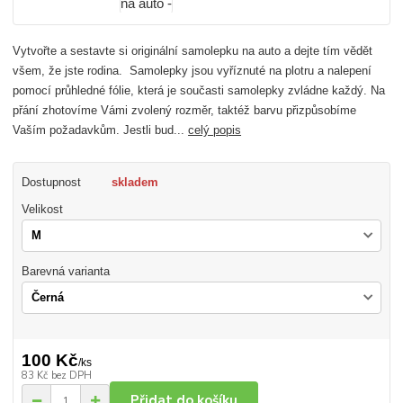
Vytvořte a sestavte si originální samolepku na auto a dejte tím vědět
všem, že jste rodina. Samolepky jsou vyříznuté na plotru a nalepení
pomocí průhledné fólie, která je současti samolepky zvládne každý. Na
přání zhotovíme Vámi zvolený rozměr, taktéž barvu přizpůsobíme
Vaším požadavkům. Jestli bud...
celý popis
Dostupnost
skladem
Velikost
Barevná varianta
100 Kč
/
ks
83 Kč
bez DPH
Přidat do košíku