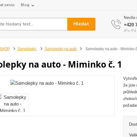
at servis
Blog
Nevíte 
Hledat
+420 
(Po-Pá 
-SHOP
Samolepky
Samolepky na auto
Samolepky na auto - Miminko č
lepky na auto - Miminko č. 1
Vytvořt
že jste
průhled
zhotoví
požadav
Dos
Veli