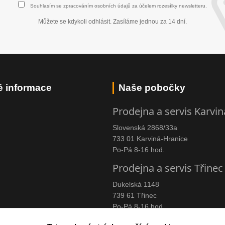
Souhlasím se
zpracováním osobních údajů
za účelem rozesílky newsletteru.
Můžete se kdykoli odhlásit. Zasíláme jednou za 14 dní.
é informace
Naše pobočky
Prodejna a servis Karvin
Slovenská 2868/33a
733 01 Karviná-Hranice
Po-Pá 8-16 hod.
Prodejna a servis Třinec
Dukelská 1148
739 61 Třinec
Po-Pá 8-16 hod.