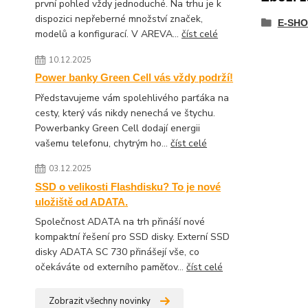
první pohled vždy jednoduché. Na trhu je k
dispozici nepřeberné množství značek,
E-SHO
modelů a konfigurací. V AREVA...
číst celé
10.12.2025
Power banky Green Cell vás vždy podrží!
Představujeme vám spolehlivého parťáka na
cesty, který vás nikdy nenechá ve štychu.
Powerbanky Green Cell dodají energii
vašemu telefonu, chytrým ho...
číst celé
03.12.2025
SSD o velikosti Flashdisku? To je nové
uložiště od ADATA.
Společnost ADATA na trh přináší nové
kompaktní řešení pro SSD disky. Externí SSD
disky ADATA SC 730 přinášejí vše, co
očekáváte od externího paměťov...
číst celé
Zobrazit všechny novinky