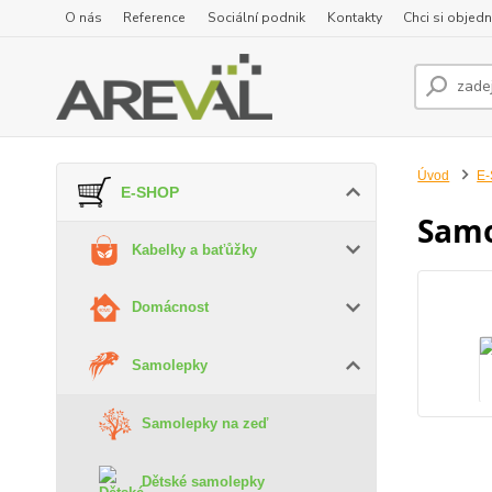
O nás
Reference
Sociální podnik
Kontakty
Chci si objedn
Úvod
E
E-SHOP
Samo
Kabelky a baťůžky
Domácnost
Samolepky
Samolepky na zeď
Dětské samolepky