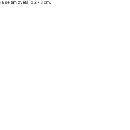
a se tím zvětší o 2 - 3 cm.