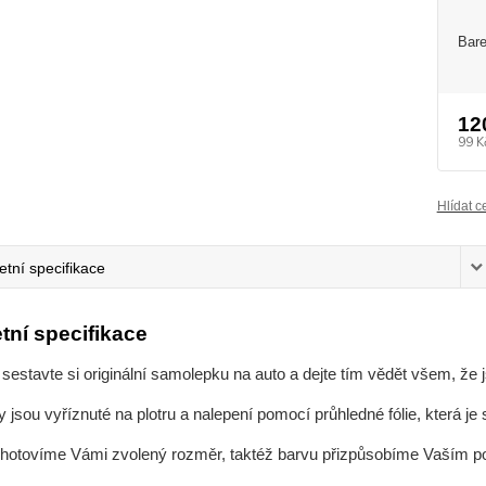
Bare
12
99 K
Hlídat c
tní specifikace
tní specifikace
 sestavte si originální samolepku na auto a dejte tím vědět všem, že 
jsou vyříznuté na plotru a nalepení pomocí průhledné fólie, která j
zhotovíme Vámi zvolený rozměr, taktéž barvu přizpůsobíme Vaším 