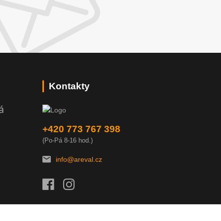
Kontakty
á
+420 773 767 398
(Po-Pá 8-16 hod.)
info@areval.cz