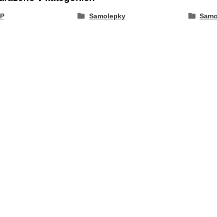
P
Samolepky
Samo