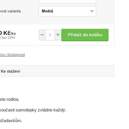
vná varianta
0 Kč
/
ks
Přidat do košíku
č
bez DPH
enu / dostupnost
Ke stažení
jste rodina.
e současti samolepky zvládne každý.
požadavkům.