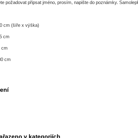
ete požadovat připsat jméno, prosím, napište do poznámky. Samolepk
10 cm (šíře x výška)
15 cm
20 cm
 30 cm
ení
ařazeno v kategoriích