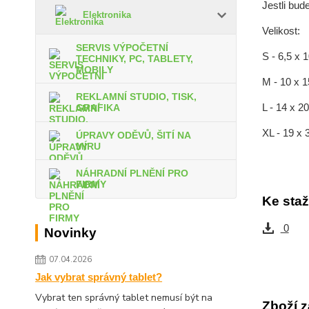
Jestli bud
Elektronika
Velikost:
SERVIS VÝPOČETNÍ
S - 6,5 x 
TECHNIKY, PC, TABLETY,
MOBILY
M - 10 x 
REKLAMNÍ STUDIO, TISK,
L - 14 x 
GRAFIKA
XL - 19 x
ÚPRAVY ODĚVŮ, ŠITÍ NA
MÍRU
NÁHRADNÍ PLNĚNÍ PRO
FIRMY
Ke staž
0
Novinky
07.04.2026
Jak vybrat správný tablet?
Vybrat ten správný tablet nemusí být na
Zboží z