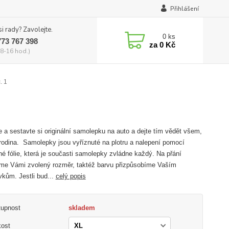
Přihlášení
si rady? Zavolejte.
0
ks
773 767 398
za
0 Kč
8-16 hod.)
. 1
e a sestavte si originální samolepku na auto a dejte tím vědět všem,
 rodina. Samolepky jsou vyříznuté na plotru a nalepení pomocí
né fólie, která je současti samolepky zvládne každý. Na přání
me Vámi zvolený rozměr, taktéž barvu přizpůsobíme Vaším
kům. Jestli bud...
celý popis
tupnost
skladem
kost