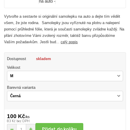
Vytvořte a sestavte si originální samolepku na auto a dejte tím vědět
všem, že jste rodina. Samolepky jsou vyříznuté na plotru a nalepení
pomocí průhledné fólie, která je současti samolepky zvládne každý. Na
přání zhotovíme Vámi zvolený rozměr, taktéž barvu přizpůsobíme
Vaším požadavkům. Jestli bud...
celý popis
Dostupnost
skladem
Velikost
Barevná varianta
100 Kč
/
ks
83 Kč
bez DPH
Přidat do košíku