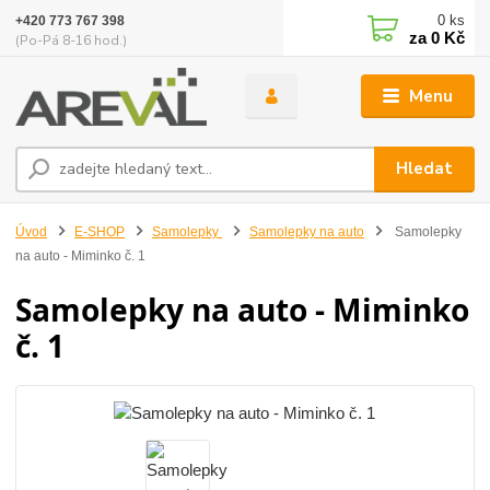
0
ks
+420 773 767 398
za
0 Kč
(Po-Pá 8-16 hod.)
Menu
Hledat
Úvod
E-SHOP
Samolepky
Samolepky na auto
Samolepky
na auto - Miminko č. 1
Samolepky na auto - Miminko
č. 1