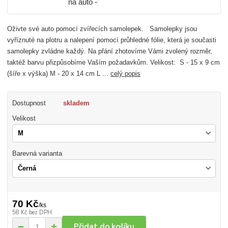
Oživte své auto pomocí zvířecích samolepek. Samolepky jsou
vyříznuté na plotru a nalepení pomocí průhledné fólie, která je současti
samolepky zvládne každý. Na přání zhotovíme Vámi zvolený rozměr,
taktéž barvu přizpůsobíme Vaším požadavkům. Velikost: S - 15 x 9 cm
(šíře x výška) M - 20 x 14 cm L ...
celý popis
Dostupnost
skladem
Velikost
Barevná varianta
70 Kč
/
ks
58 Kč
bez DPH
Přidat do košíku