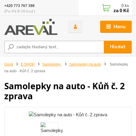
0
ks
+420 773 767 398
za
0 Kč
(Po-Pá 8-16 hod.)
Menu
Hledat
Úvod
E-SHOP
Samolepky
Samolepky na auto
Samolepky
na auto - Kůň č. 2 zprava
Samolepky na auto - Kůň č. 2
zprava