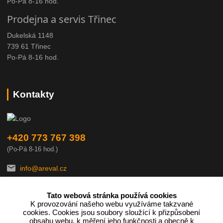
Po-Pá 8-16 hod.
Prodejna a servis Třinec
Dukelská 1148
739 61 Třinec
Po-Pá 8-16 hod.
Kontakty
+420 773 767 398
(Po-Pá 8-16 hod.)
info@areval.cz
Tato webová stránka používá cookies
K provozování našeho webu využíváme takzvané
cookies. Cookies jsou soubory sloužící k přizpůsobení
obsahu webu, k měření jeho funkčnosti a obecně k