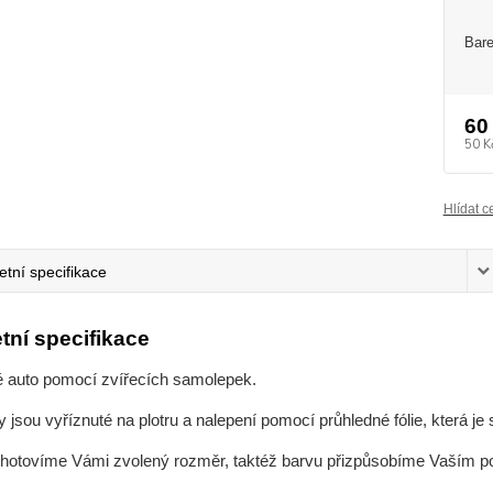
Bare
60
50 K
Hlídat c
tní specifikace
tní specifikace
é auto pomocí zvířecích samolepek.
jsou vyříznuté na plotru a nalepení pomocí průhledné fólie, která j
zhotovíme Vámi zvolený rozměr, taktéž barvu přizpůsobíme Vaším 