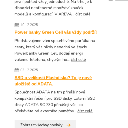
první pohled vždy jednoduché. Na trhu je k
dispozici nepřeberné množství značek,
modelů a konfigurací. V AREVA...
číst celé
10.12.2025
Power banky Green Cell vás vždy podrží!
Představujeme vám spolehlivého parťáka na
cesty, který vás nikdy nenechá ve štychu.
Powerbanky Green Cell dodají energii
vašemu telefonu, chytrým ho...
číst celé
03.12.2025
SSD o velikosti Flashdisku? To je nové
uložiště od ADATA.
Společnost ADATA na trh přináší nové
kompaktní řešení pro SSD disky. Externí SSD
disky ADATA SC 730 přinášejí vše, co
očekáváte od externího paměťov...
číst celé
Zobrazit všechny novinky