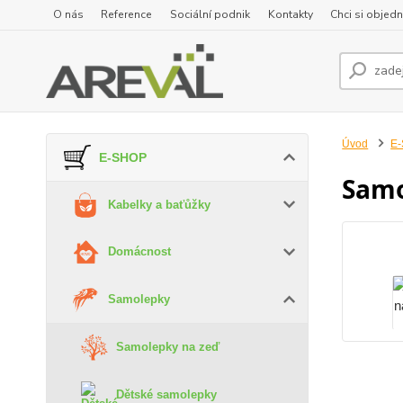
O nás
Reference
Sociální podnik
Kontakty
Chci si objedn
Úvod
E
E-SHOP
Samo
Kabelky a baťůžky
Domácnost
Samolepky
Samolepky na zeď
Dětské samolepky