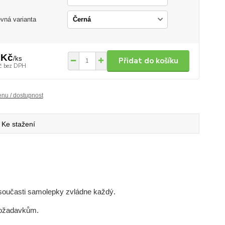
vná varianta
 Kč
/
ks
Přidat do košíku
č
bez DPH
enu / dostupnost
Ke stažení
e současti samolepky zvládne každý.
požadavkům.