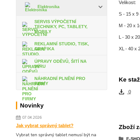
Velikost:
Elektronika
S - 15 x 9
SERVIS VÝPOČETNÍ
M - 20 x 
TECHNIKY, PC, TABLETY,
MOBILY
L - 30 x 
REKLAMNÍ STUDIO, TISK,
XL - 40 x
GRAFIKA
ÚPRAVY ODĚVŮ, ŠITÍ NA
MÍRU
NÁHRADNÍ PLNĚNÍ PRO
Ke staž
FIRMY
0
Novinky
07.04.2026
Jak vybrat správný tablet?
Zboží z
Vybrat ten správný tablet nemusí být na
E-SHO