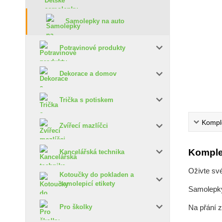
Samolepky na auto
Potravinové produkty
Dekorace a domov
Trička s potiskem
Komple
Zvířecí mazlíčci
Komple
Kancelářská technika
Oživte sv
Kotoučky do pokladen a
samolepicí etikety
Samolepky 
Na přání 
Pro školky