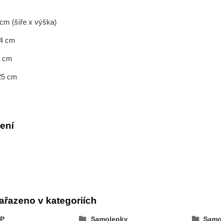
 cm (šíře x výška)
14 cm
20 cm
 25 cm
ení
ařazeno v kategoriích
P
Samolepky
Samo