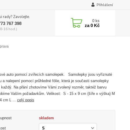
Přihlášení
si rady? Zavolejte.
0
ks
773 767 398
za
0 Kč
8-16 hod.)
zprava
své auto pomocí zvířecích samolepek. Samolepky jsou vyříznuté
ru a nalepení pomocí průhledné fólie, která je současti samolepky
 každý. Na přání zhotovíme Vámi zvolený rozměr, taktéž barvu
obíme Vaším požadavkům. Velikost: S - 15 x 9 cm (šíře x výška) M
14 cm L ...
celý popis
tupnost
skladem
kost