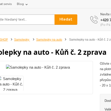
at servis
Blog
Nevíte 
Hledat
+420 
(Po-Pá 
-SHOP
Samolepky
Samolepky na auto
Samolepky na auto - Kůň č. 2 
lepky na auto - Kůň č. 2 zprava
Oživte 
na plot
zvládne
přizpůs
- 20 x 
Dos
Veli