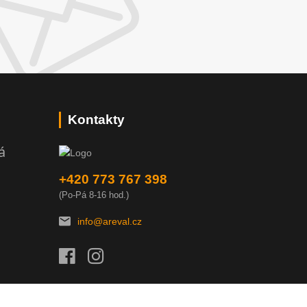
Kontakty
á
+420 773 767 398
(Po-Pá 8-16 hod.)
info@areval.cz