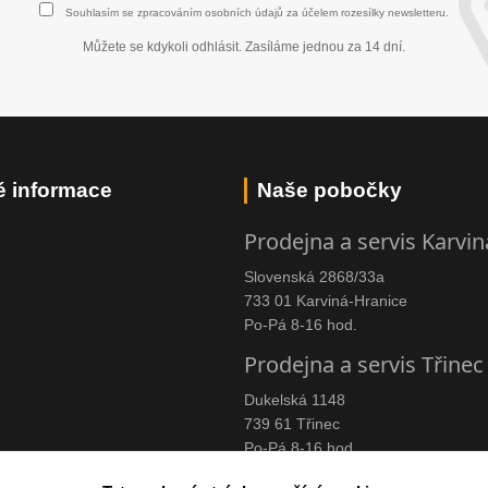
Souhlasím se
zpracováním osobních údajů
za účelem rozesílky newsletteru.
Můžete se kdykoli odhlásit. Zasíláme jednou za 14 dní.
é informace
Naše pobočky
Prodejna a servis Karvin
Slovenská 2868/33a
733 01 Karviná-Hranice
Po-Pá 8-16 hod.
Prodejna a servis Třinec
Dukelská 1148
739 61 Třinec
Po-Pá 8-16 hod.