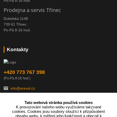
Po-Pá 8-16 hod.
Prodejna a servis Třinec
Dukelská 1148
739 61 Třinec
Po-Pá 8-16 hod.
Kontakty
+420 773 767 398
(Po-Pá 8-16 hod.)
info@areval.cz
Tato webová stránka používá cookies
K provozování našeho webu využíváme takzvané
cookies. Cookies jsou soubory sloužící k přizpůsobení
obsahu webu, k měření jeho funkčnosti a obecně k