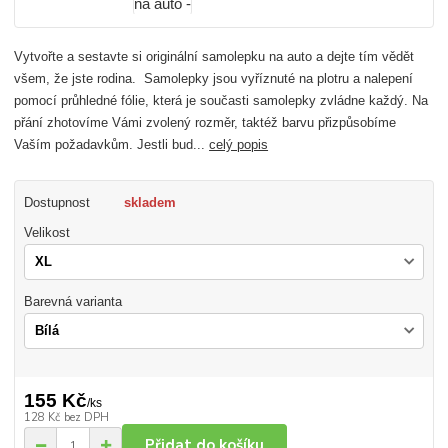
Vytvořte a sestavte si originální samolepku na auto a dejte tím vědět
všem, že jste rodina. Samolepky jsou vyříznuté na plotru a nalepení
pomocí průhledné fólie, která je současti samolepky zvládne každý. Na
přání zhotovíme Vámi zvolený rozměr, taktéž barvu přizpůsobíme
Vaším požadavkům. Jestli bud...
celý popis
Dostupnost
skladem
Velikost
Barevná varianta
155 Kč
/
ks
128 Kč
bez DPH
Přidat do košíku