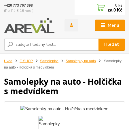
0
ks
+420 773 767 398
za
0 Kč
(Po-Pá 8-16 hod.)
Menu
Hledat
Úvod
E-SHOP
Samolepky
Samolepky na auto
Samolepky
na auto - Holčička s medvídkem
Samolepky na auto - Holčička
s medvídkem